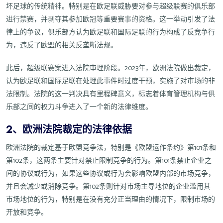
坏足球的传统精神。特别是在欧足联威胁要对参与超级联赛的俱乐部
进行禁赛，并剥夺其参加欧冠等重要赛事的资格。这一举动引发了法
律上的争议，俱乐部方认为欧足联和国际足联的行为构成了反竞争行
为，违反了欧盟的相关反垄断法规。
此后，超级联赛案进入法院审理阶段。2023年，欧洲法院做出裁定，
认为欧足联和国际足联在处理此事件时过度干预，实施了对市场的非
法限制。法院的这一判决具有里程碑意义，标志着体育管理机构与俱
乐部之间的权力斗争进入了一个新的法律维度。
2、欧洲法院裁定的法律依据
欧洲法院的裁定基于欧盟竞争法，特别是《欧盟运作条约》第101条和
第102条，这两条主要针对禁止限制竞争的行为。第101条禁止企业之
间的协议或行为，如果这些协议或行为会影响欧盟内部的市场竞争，
并且会减少或消除竞争。第102条则针对市场主导地位的企业滥用其
市场地位的行为，特别是在没有充分正当理由的情况下，限制市场的
开放和竞争。