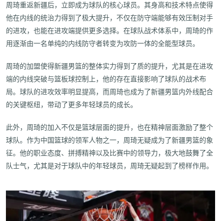
周琦重返新疆后，立即成为球队的核心球员。其身高和技术特点使得
他在内线的统治力得到了极大提升，不仅在防守端能够有效压制对手
的进攻，也能在进攻端提供更多选择。在球队战术体系中，周琦的作
用逐渐由一名单纯的内线防守者转变为攻防一体的全能型球员。
周琦的加盟使得新疆男篮的整体实力得到了质的提升，尤其是在进攻
端的内线突破与篮板球控制上，他的存在直接影响了球队的战术布
局。球队的进攻效率明显提高，而周琦也成为了新疆男篮内外线配合
的关键枢纽，带动了更多年轻球员的成长。
此外，周琦的加入不仅是篮球层面的提升，也在精神层面激励了整个
球队。作为中国篮球的领军人物之一，周琦无疑成为了新疆男篮的象
征。他的职业态度、拼搏精神以及比赛中的领导力，极大地鼓舞了全
队士气，尤其是对于球队中的年轻球员，周琦无疑起到了榜样作用。