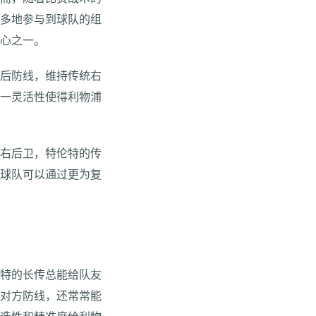
更多地参与到球队的组
核心之一。
到后防线，维持传统右
这一灵活性使得利物浦
的右后卫，特伦特的传
得球队可以通过更为复
伦特的长传总能给队友
透对方防线，还常常能