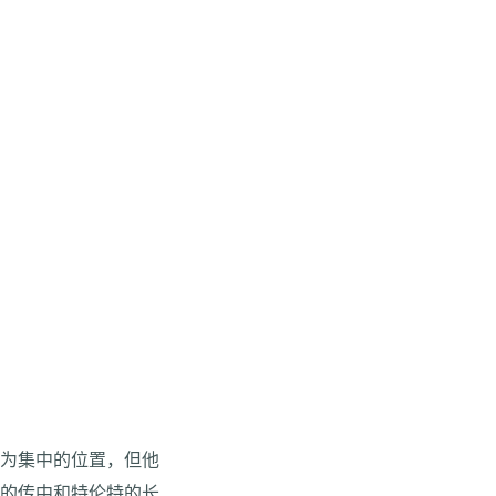
更为集中的位置，但他
逊的传中和特伦特的长