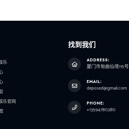
找到我们
ADDRESS:
7娱乐
厦门市匆曲仙境115号
心
心
EMAIL:
deposed@gmail.com
型
7娱乐官网
PHONE:
+13594780380
图