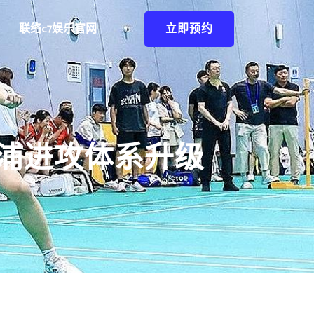
联络c7娱乐官网
立即预约
浦进攻体系升级