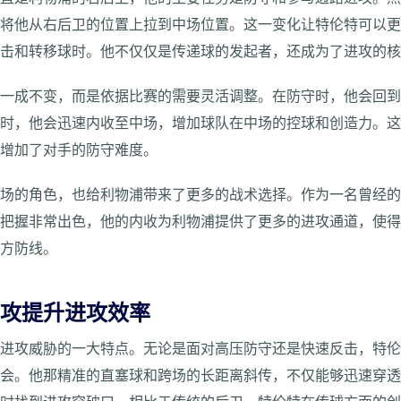
渐将他从右后卫的位置上拉到中场位置。这一变化让特伦特可以
反击和转移球时。他不仅仅是传递球的发起者，还成为了进攻的
非一成不变，而是依据比赛的需要灵活调整。在防守时，他会回
攻时，他会迅速内收至中场，增加球队在中场的控球和创造力。
也增加了对手的防守难度。
中场的角色，也给利物浦带来了更多的战术选择。作为一名曾经
的把握非常出色，他的内收为利物浦提供了更多的进攻通道，使
对方防线。
助攻提升进攻效率
他进攻威胁的一大特点。无论是面对高压防守还是快速反击，特
机会。他那精准的直塞球和跨场的长距离斜传，不仅能够迅速穿