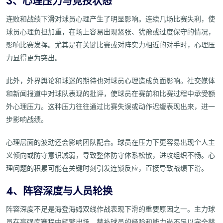
3、心理压力与竞技状态
连败和战绩下滑对球员心理产生了明显影响。连续几场比赛失利，使
球员心理负担加重，在场上容易出现紧张、犹豫或过度保守的情况，
影响比赛发挥。尤其是在关键比赛或对阵实力相近的对手时，心理压
力显得更为突出。
此外，外界舆论和球迷的期待也对球员心理造成负面影响。社交媒体
和新闻报道中对球队表现的批评，使球员在赛前和比赛过程中承受额
外心理压力。这种压力往往通过比赛失误或动作迟缓表现出来，进一
步影响战绩。
心理层面的波动还会影响团队配合。球员在压力下更容易出现个人主
义倾向或防守意识减弱，导致整体防守体系松散，进攻组织不畅。心
理问题的积累可能在关键时刻引发连锁反应，直接导致战绩下滑。
4、阵容深度与人员轮换
阵容深度不足是海登海姆双线作战表现下滑的重要原因之一。主力球
员在高强度赛程中频繁出场，替补球员的经验和能力尚不足以完全替