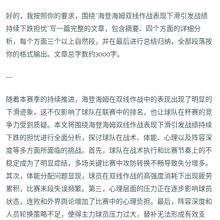
好的，我按照你的要求，围绕“海登海姆双线作战表现下滑引发战绩
持续下跌担忧”写一篇完整的文章，包含摘要、四个方面的详细分
析，每个方面三个以上自然段，并在最后进行总结归纳，全部段落按
你的格式输出。文章总字数约3000字。
---
随着本赛季的持续推进，海登海姆在双线作战中的表现出现了明显的
下滑迹象，这不仅影响了球队在联赛中的排名，也让球队在杯赛的竞
争力受到质疑。本文将围绕海登海姆双线作战表现下滑引发战绩持续
下跌的担忧进行全面分析，探讨球队在战术、体能、心理以及阵容深
度等多方面所面临的挑战。首先，球队在战术执行和比赛节奏上的不
稳定成为了明显症结，多场关键比赛中攻防转换不畅导致失分增多。
其次，体能分配问题显现，球员在双线作战的高强度消耗下出现疲劳
累积，比赛末段失误频繁。第三，心理层面的压力正在逐步影响球员
状态，连败和外界舆论增加了比赛中的心理负担。最后，阵容深度和
人员轮换策略不足，使得主力球员压力过大，替补无法形成有效支