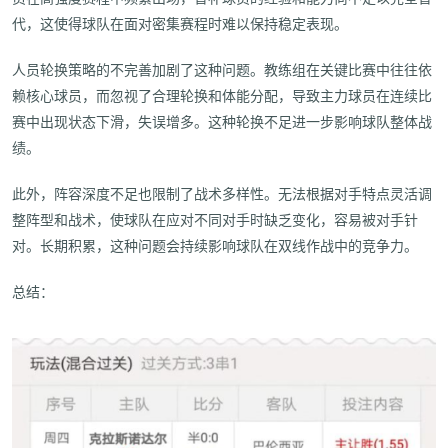
代，这使得球队在面对密集赛程时难以保持稳定表现。
人员轮换策略的不完善加剧了这种问题。教练组在关键比赛中往往依
赖核心球员，而忽视了合理轮换和体能分配，导致主力球员在连续比
赛中出现状态下滑，失误增多。这种轮换不足进一步影响球队整体战
绩。
此外，阵容深度不足也限制了战术多样性。无法根据对手特点灵活调
整阵型和战术，使球队在应对不同对手时缺乏变化，容易被对手针
对。长期积累，这种问题会持续影响球队在双线作战中的竞争力。
总结：