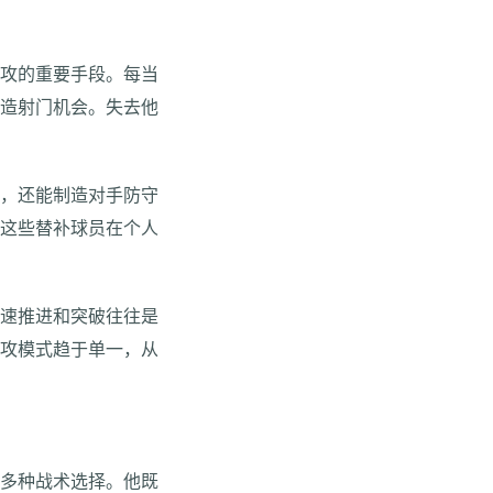
进攻的重要手段。每当
创造射门机会。失去他
分，还能制造对手防守
但这些替补球员在个人
快速推进和突破往往是
进攻模式趋于单一，从
了多种战术选择。他既