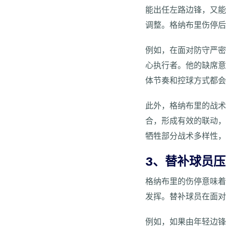
能出任左路边锋，又
调整。格纳布里伤停
例如，在面对防守严
心执行者。他的缺席
体节奏和控球方式都
此外，格纳布里的战
合，形成有效的联动
牺牲部分战术多样性
3、替补球员
格纳布里的伤停意味
发挥。替补球员在面
例如，如果由年轻边