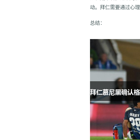
动。拜仁需要通过心
总结：