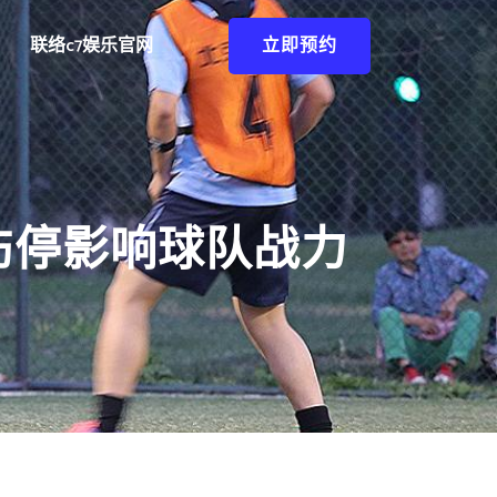
联络c7娱乐官网
立即预约
伤停影响球队战力