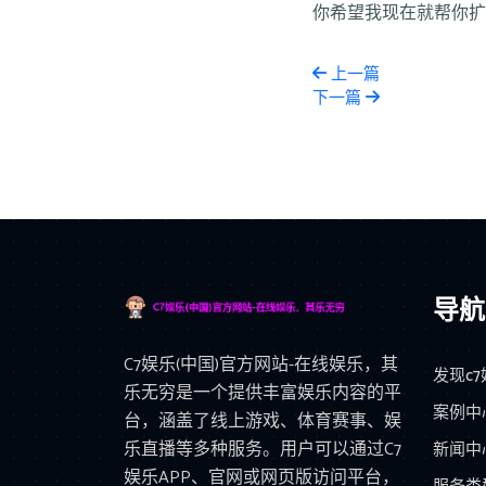
你希望我现在就帮你
上一篇
下一篇
导航
C7娱乐(中国)官方网站-在线娱乐，其
发现c
乐无穷是一个提供丰富娱乐内容的平
案例中
台，涵盖了线上游戏、体育赛事、娱
乐直播等多种服务。用户可以通过C7
新闻中
娱乐APP、官网或网页版访问平台，