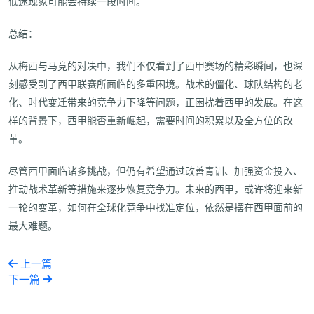
低迷现象可能会持续一段时间。
总结：
从梅西与马竞的对决中，我们不仅看到了西甲赛场的精彩瞬间，也深
刻感受到了西甲联赛所面临的多重困境。战术的僵化、球队结构的老
化、时代变迁带来的竞争力下降等问题，正困扰着西甲的发展。在这
样的背景下，西甲能否重新崛起，需要时间的积累以及全方位的改
革。
尽管西甲面临诸多挑战，但仍有希望通过改善青训、加强资金投入、
推动战术革新等措施来逐步恢复竞争力。未来的西甲，或许将迎来新
一轮的变革，如何在全球化竞争中找准定位，依然是摆在西甲面前的
最大难题。
上一篇
下一篇