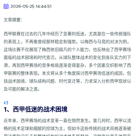
2026-05-25 14:44:51
文章摘要：
西甲联赛在过去的几年中经历了显著的低迷，尤其是在一些传统强队
的表现上，不再像曾经那样稳定和强势。以梅西与马竞的对决为例，
这场比赛不仅展现了梅西依旧超凡的个人能力，也反映出了西甲赛场
面临的战术困境和时代变迁。从球队整体战术的变化到各队实力的下
滑，再到西甲赛场的竞争格局逐渐变得复杂，多个因素交织影响了西
甲联赛的整体表现。本文将从多个角度探讨西甲赛场低迷的成因，包
括战术困境、球队结构问题、时代变迁等，力求深入分析西甲现状以
及可能的解决之道。
c7
1、西甲低迷的战术困境
近年来，西甲赛场的战术变革一直在悄然发生。曾几何时，西甲以流
畅的技术足球和细腻的控球为主，但如今这些传统的战术风格逐渐被