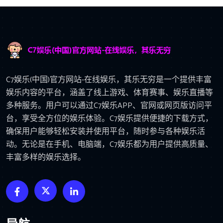
C7娱乐(中国)官方网站-在线娱乐，其乐无穷是一个提供丰富
娱乐内容的平台，涵盖了线上游戏、体育赛事、娱乐直播等
多种服务。用户可以通过C7娱乐APP、官网或网页版访问平
台，享受全方位的娱乐体验。C7娱乐提供便捷的下载方式，
确保用户能够轻松安装并使用平台，随时参与各种娱乐活
动。无论是在手机、电脑端，C7娱乐都为用户提供高质量、
丰富多样的娱乐选择。