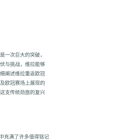
身是一次巨大的突破，
起伏与挑战，维拉能够
详细阐述维拉重返欧冠
以及欧冠赛场上展现的
现这支传统劲旅的复兴
史中充满了许多值得铭记