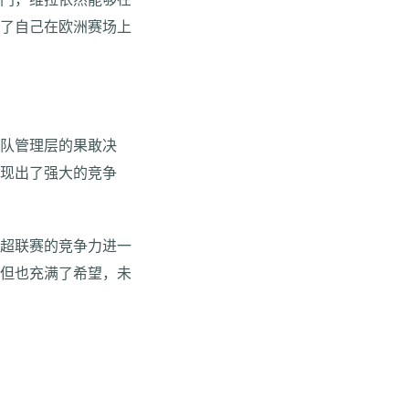
豪门，维拉依然能够在
明了自己在欧洲赛场上
球队管理层的果敢决
展现出了强大的竞争
英超联赛的竞争力进一
，但也充满了希望，未