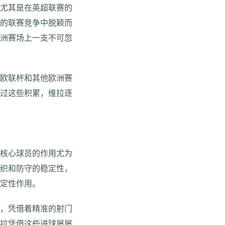
，尤其是在英超联赛的
烈的联赛竞争中脱颖而
欧洲赛场上一支不可忽
的欧联杯和其他欧洲赛
通过这些积累，维拉逐
位核心球员的作用尤为
组织和防守的稳定性，
决定性作用。
级，凭借着精准的射门
维拉凭借这些进球屡屡