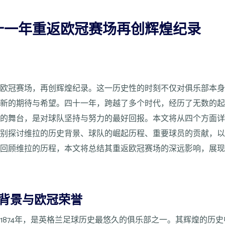
十一年重返欧冠赛场再创辉煌纪录
返欧冠赛场，再创辉煌纪录。这一历史性的时刻不仅对俱乐部本
了新的期待与希望。四十一年，跨越了多个时代，经历了无数的
事的舞台，是对球队坚持与努力的最好回报。本文将从四个方面
分别探讨维拉的历史背景、球队的崛起历程、重要球员的贡献，
过回顾维拉的历程，本文将总结其重返欧冠赛场的深远影响，展
史背景与欧冠荣誉
1874年，是英格兰足球历史最悠久的俱乐部之一。其辉煌的历