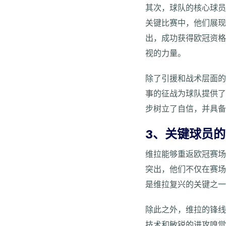
其次，球队的核心球
关键比赛中，他们展
出，成功获得欧冠资
视的力量。
除了引援和战术层面
事的征战为球队提供
步树立了自信，并具
3、关键球员
维拉能够重返欧冠赛
突出，他们不仅在赛
是维拉复兴的关键之
除此之外，维拉的锋
技术和敏锐的进攻嗅