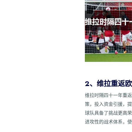
2、维拉重返
维拉时隔四十一年重
策，投入资金引援，
球队具备了挑战更高
进攻性的战术体系，