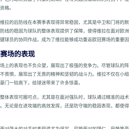
冠资格。
。维拉的后防线在本赛季表现得异常稳固，尤其是中卫和门将的
。防线的稳固为球队的整体表现提供了保障，使得维拉在面对欧
关键球员的协同作战，成为了维拉能够成功重返欧冠赛场的重要
冠赛场的表现
赛场上的表现也不负众望，展现出了极强的竞争力。尽管球队的
毫不畏惧，展现出了无畏的精神和坚韧的战斗力。维拉不仅在小
洲豪门一较高下，给球迷带来了许多惊喜。
的整体表现可圈可点，尤其是在面对强队时，球队通过精准的战
准。无论是在进攻端的高效发挥，还是防守端的稳固表现，都使