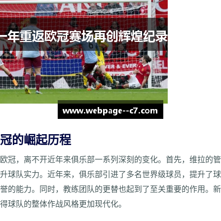
欧冠的崛起历程
返欧冠，离不开近年来俱乐部一系列深刻的变化。首先，维拉的
提升球队实力。近年来，俱乐部引进了多名世界级球员，提升了
荣誉的能力。同时，教练团队的更替也起到了至关重要的作用。
使得球队的整体作战风格更加现代化。