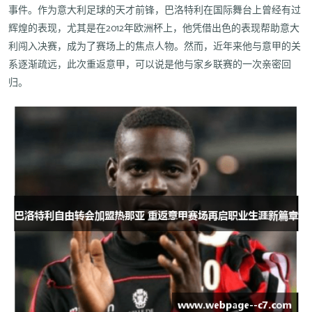
事件。作为意大利足球的天才前锋，巴洛特利在国际舞台上曾经有过
辉煌的表现，尤其是在2012年欧洲杯上，他凭借出色的表现帮助意大
利闯入决赛，成为了赛场上的焦点人物。然而，近年来他与意甲的关
系逐渐疏远，此次重返意甲，可以说是他与家乡联赛的一次亲密回
归。