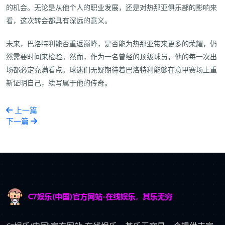
的机会。无论是从他个人的职业发展，还是对热那亚俱乐部的影响来
看，这次转会都具有深远的意义。
未来，巴洛特利能否重返巅峰，是否能为热那亚带来更多的荣耀，仍
然需要时间来检验。然而，作为一名曾经的顶级球员，他的每一次出
场都必定充满看点。球迷们无疑期待着巴洛特利能够在意甲赛场上重
新证明自己，续写属于他的传奇。
上一篇
下一篇