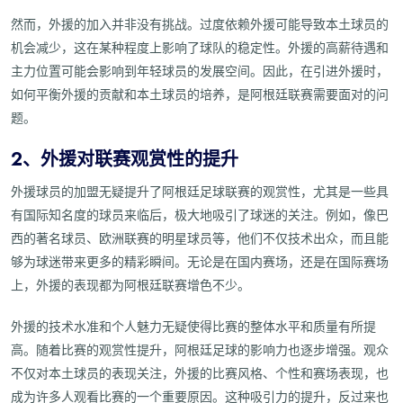
然而，外援的加入并非没有挑战。过度依赖外援可能导致本土球员的
机会减少，这在某种程度上影响了球队的稳定性。外援的高薪待遇和
主力位置可能会影响到年轻球员的发展空间。因此，在引进外援时，
如何平衡外援的贡献和本土球员的培养，是阿根廷联赛需要面对的问
题。
2、外援对联赛观赏性的提升
外援球员的加盟无疑提升了阿根廷足球联赛的观赏性，尤其是一些具
有国际知名度的球员来临后，极大地吸引了球迷的关注。例如，像巴
西的著名球员、欧洲联赛的明星球员等，他们不仅技术出众，而且能
够为球迷带来更多的精彩瞬间。无论是在国内赛场，还是在国际赛场
上，外援的表现都为阿根廷联赛增色不少。
外援的技术水准和个人魅力无疑使得比赛的整体水平和质量有所提
高。随着比赛的观赏性提升，阿根廷足球的影响力也逐步增强。观众
不仅对本土球员的表现关注，外援的比赛风格、个性和赛场表现，也
成为许多人观看比赛的一个重要原因。这种吸引力的提升，反过来也