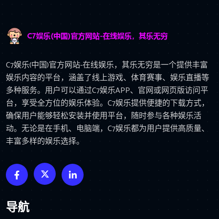
C7娱乐(中国)官方网站-在线娱乐，其乐无穷是一个提供丰富
娱乐内容的平台，涵盖了线上游戏、体育赛事、娱乐直播等
多种服务。用户可以通过C7娱乐APP、官网或网页版访问平
台，享受全方位的娱乐体验。C7娱乐提供便捷的下载方式，
确保用户能够轻松安装并使用平台，随时参与各种娱乐活
动。无论是在手机、电脑端，C7娱乐都为用户提供高质量、
丰富多样的娱乐选择。
导航