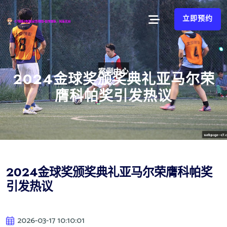
立即预约
2024金球奖颁奖典礼亚马尔荣
膺科帕奖引发热议
2024金球奖颁奖典礼亚马尔荣膺科帕奖
引发热议
2026-03-17 10:10:01