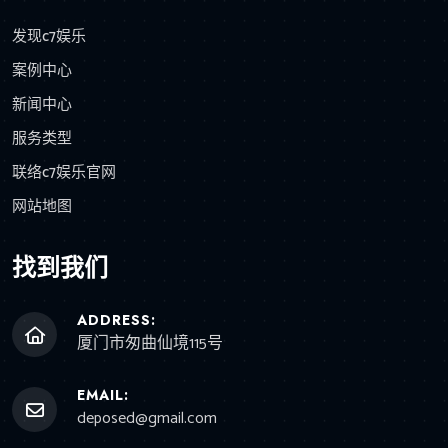
发现c7娱乐
案例中心
新闻中心
服务类型
联络c7娱乐官网
网站地图
找到我们
ADDRESS:
厦门市匆曲仙境115号
EMAIL:
deposed@gmail.com