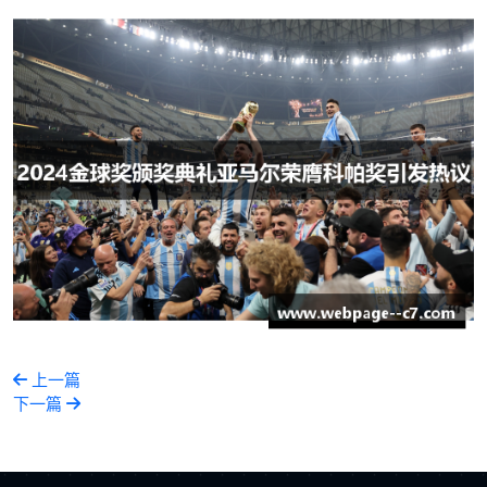
上一篇
下一篇