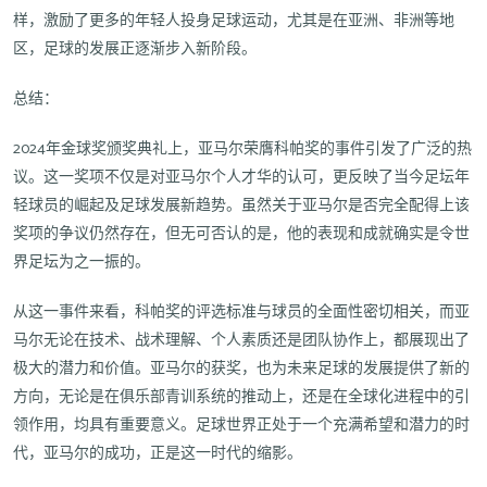
样，激励了更多的年轻人投身足球运动，尤其是在亚洲、非洲等地
区，足球的发展正逐渐步入新阶段。
总结：
2024年金球奖颁奖典礼上，亚马尔荣膺科帕奖的事件引发了广泛的热
议。这一奖项不仅是对亚马尔个人才华的认可，更反映了当今足坛年
轻球员的崛起及足球发展新趋势。虽然关于亚马尔是否完全配得上该
奖项的争议仍然存在，但无可否认的是，他的表现和成就确实是令世
界足坛为之一振的。
从这一事件来看，科帕奖的评选标准与球员的全面性密切相关，而亚
马尔无论在技术、战术理解、个人素质还是团队协作上，都展现出了
极大的潜力和价值。亚马尔的获奖，也为未来足球的发展提供了新的
方向，无论是在俱乐部青训系统的推动上，还是在全球化进程中的引
领作用，均具有重要意义。足球世界正处于一个充满希望和潜力的时
代，亚马尔的成功，正是这一时代的缩影。