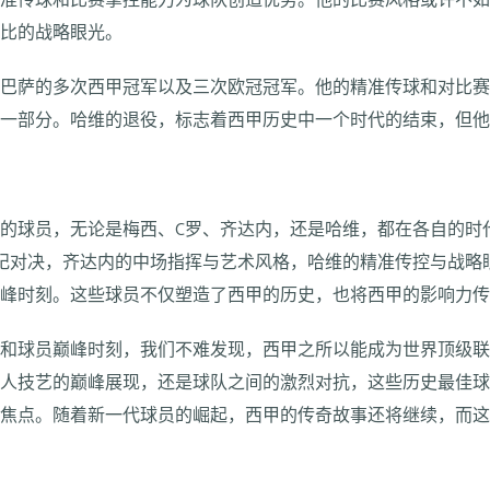
准传球和比赛掌控能力为球队创造优势。他的比赛风格或许不如
伦比的战略眼光。
了巴萨的多次西甲冠军以及三次欧冠冠军。他的精准传球和对比
的一部分。哈维的退役，标志着西甲历史中一个时代的结束，但
的球员，无论是梅西、C罗、齐达内，还是哈维，都在各自的时
纪对决，齐达内的中场指挥与艺术风格，哈维的精准传控与战略
巅峰时刻。这些球员不仅塑造了西甲的历史，也将西甲的影响力
决和球员巅峰时刻，我们不难发现，西甲之所以能成为世界顶级
个人技艺的巅峰展现，还是球队之间的激烈对抗，这些历史最佳
的焦点。随着新一代球员的崛起，西甲的传奇故事还将继续，而