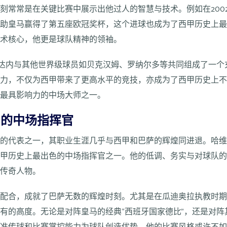
刻常常是在关键比赛中展示出他过人的智慧与技术。例如在200
帮助皇马赢得了第五座欧冠奖杯，这个进球也成为了西甲历史上
技术核心，他更是球队精神的领袖。
齐达内与其他世界级球员如贝克汉姆、罗纳尔多等共同组成了一个
魅力，不仅为西甲带来了更高水平的竞技，亦成为了西甲历史上
上最具影响力的中场大师之一。
甲的中场指挥官
代的代表之一，其职业生涯几乎与西甲和巴萨的辉煌同进退。哈
西甲历史上最出色的中场指挥官之一。他的低调、务实与对球队
的传奇人物。
契配合，成就了巴萨无数的辉煌时刻。尤其是在瓜迪奥拉执教时
有的高度。无论是对阵皇马的经典“西班牙国家德比”，还是对阵