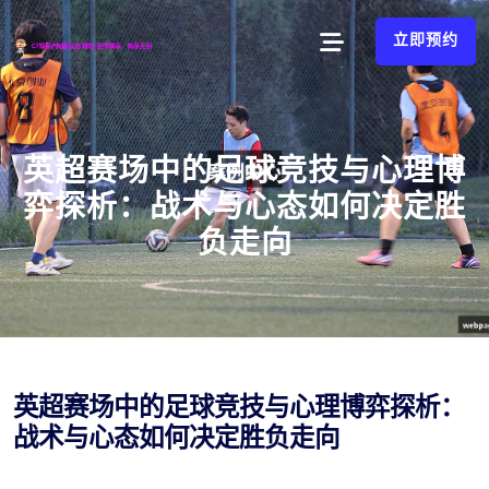
立即预约
英超赛场中的足球竞技与心理博
弈探析：战术与心态如何决定胜
负走向
英超赛场中的足球竞技与心理博弈探析：
战术与心态如何决定胜负走向