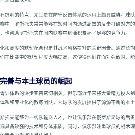
术体系日益成熟。
具有鲜明的特点，尤其是在防守反击体系的运用上颇具威胁。球
比赛中，罗斯托夫常常能够在短时间内通过高效的反击打破对方
范，也帮助罗斯托夫在国内联赛中逐渐积累起了足够的竞争力。
样化和高度的默契配合也是其战术风格提升的关键因素。通过长
员们在比赛中的默契程度大幅提高，这使得他们在面对强敌时，
的完善与本土球员的崛起
其青训体系的逐步完善密切相关。俱乐部近年来将大量精力投入
训体系和专业化的教练团队，为球队的发展提供了源源不断的本
罗斯托夫能够为一线队输送人才，也让俱乐部在俄罗斯足球的后
普遍具备较强的技术和身体素质，同时，俱乐部注重球员的战术