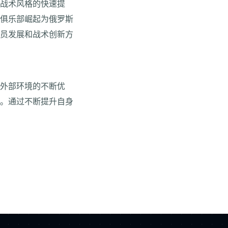
、战术风格的快速提
性俱乐部崛起为俄罗斯
球员发展和战术创新方
和外部环境的不断优
验。通过不断提升自身