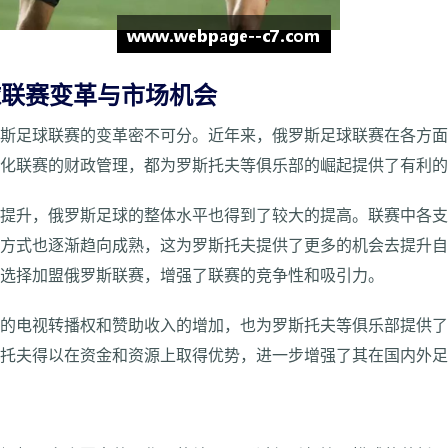
球联赛变革与市场机会
罗斯足球联赛的变革密不可分。近年来，俄罗斯足球联赛在各方
优化联赛的财政管理，都为罗斯托夫等俱乐部的崛起提供了有利
的提升，俄罗斯足球的整体水平也得到了较大的提高。联赛中各
的方式也逐渐趋向成熟，这为罗斯托夫提供了更多的机会去提升
员选择加盟俄罗斯联赛，增强了联赛的竞争性和吸引力。
赛的电视转播权和赞助收入的增加，也为罗斯托夫等俱乐部提供
斯托夫得以在资金和资源上取得优势，进一步增强了其在国内外