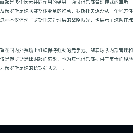
的崛起是多个因素共同作用的结果。通过俱乐部管理模式的革新
以及俄罗斯足球联赛整体变革的推动，罗斯托夫逐渐从一个地方
一过程不仅体现了罗斯托夫管理层的战略眼光，也展示了球队在
有望在国内外赛场上继续保持强劲的竞争力。随着球队内部管理
不仅是俄罗斯足球崛起的缩影，也为其他俱乐部提供了宝贵的经
成为俄罗斯足球的长期强队之一。