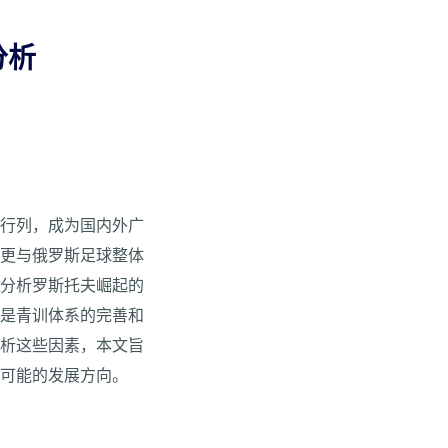
分析
尖行列，成为国内外广
，更与俄罗斯足球整体
面分析罗斯托夫崛起的
三是青训体系的完善和
分析这些因素，本文旨
来可能的发展方向。