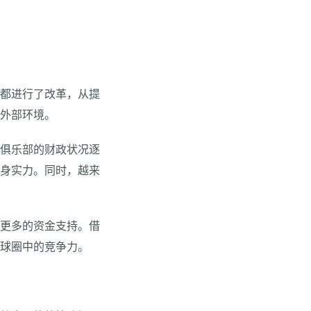
面都进行了改革，从提
的外部环境。
支俱乐部的财政状况逐
自身实力。同时，越来
了更多的资金支持。借
足球圈中的竞争力。