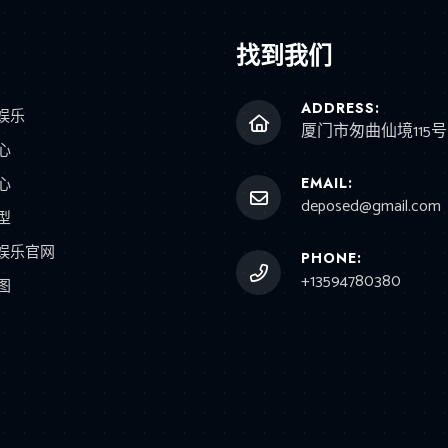
找到我们
ADDRESS:
7娱乐
厦门市匆曲仙境115号
心
心
EMAIL:
deposed@gmail.com
型
7娱乐官网
PHONE:
+13594780380
图