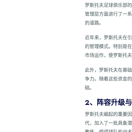
罗斯托夫足球俱乐部
管理层方面进行了一
的道路。
近年来，罗斯托夫在
的管理模式。特别是
市场运作，使罗斯托
此外，罗斯托夫在基
争力。随着这些资金
础。
2、阵容升级
罗斯托夫崛起的重要
代，加入了一批具备