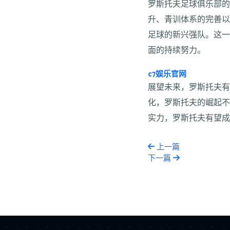
罗斯托夫足球俱乐部
升、青训体系的完善
足球的新兴强队。这
面的持续努力。
c7娱乐官网
展望未来，罗斯托夫
化，罗斯托夫的崛起
实力，罗斯托夫有望
上一篇
下一篇