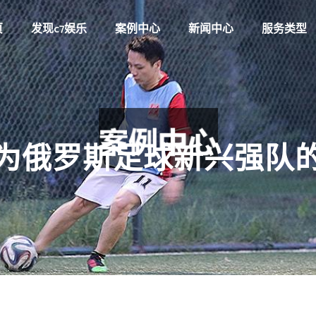
页
发现c7娱乐
案例中心
新闻中心
服务类型
为俄罗斯足球新兴强队