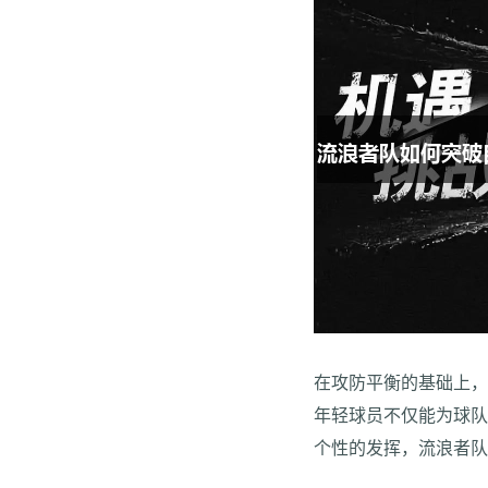
在攻防平衡的基础上
年轻球员不仅能为球
个性的发挥，流浪者