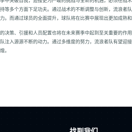
赛季中突破自我，迎接更为严峻的挑战与全新的机遇，必须在战
支持等多个方面下足功夫。通过战术的不断调整与创新，流浪者
争力。而通过球员的全面提升，球队将在比赛中展现出更加成熟
层的决策、引援和人员配置也将在未来赛季中起到至关重要的作
者队注入源源不断的动力。通过多维度的努力，流浪者队有望迎
辉煌。
找到我们