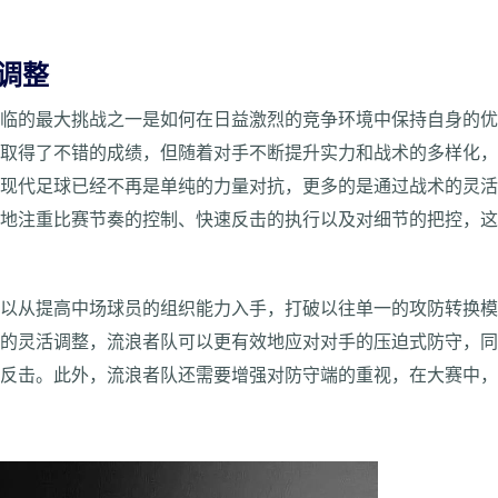
调整
面临的最大挑战之一是如何在日益激烈的竞争环境中保持自身的
中取得了不错的成绩，但随着对手不断提升实力和战术的多样化
。现代足球已经不再是单纯的力量对抗，更多的是通过战术的灵
多地注重比赛节奏的控制、快速反击的执行以及对细节的把控，
可以从提高中场球员的组织能力入手，打破以往单一的攻防转换
位的灵活调整，流浪者队可以更有效地应对对手的压迫式防守，
开反击。此外，流浪者队还需要增强对防守端的重视，在大赛中