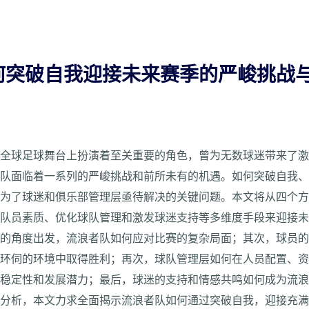
何突破自我迎接未来赛季的严峻挑战
在全球足球舞台上扮演着至关重要的角色，曾为无数球迷带来了
者队面临着一系列的严峻挑战和前所未有的机遇。如何突破自我
成为了球迷和俱乐部管理层亟待解决的关键问题。本文将从四个
升队员素质、优化球队管理和激发球迷支持等多维度手段来迎接
整的角度出发，流浪者队如何应对比赛的复杂局面；其次，球员
敌环伺的环境中取得胜利；再次，球队管理层如何在人员配置、
的稳定性和发展潜力；最后，球迷的支持和情感共鸣如何成为流
的分析，本文力求全面揭示流浪者队如何通过突破自我，迎接充