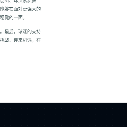
术创新、球员素质提
队能够在面对更强大的
和稳健的一面。
用。最后，球迷的支持
接挑战、迎来机遇，在