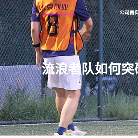
公司首
流浪者队如何突