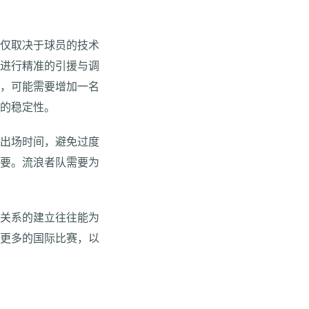
不仅取决于球员的技术
须进行精准的引援与调
如，可能需要增加一名
线的稳定性。
的出场时间，避免过度
重要。流浪者队需要为
作关系的建立往往能为
与更多的国际比赛，以