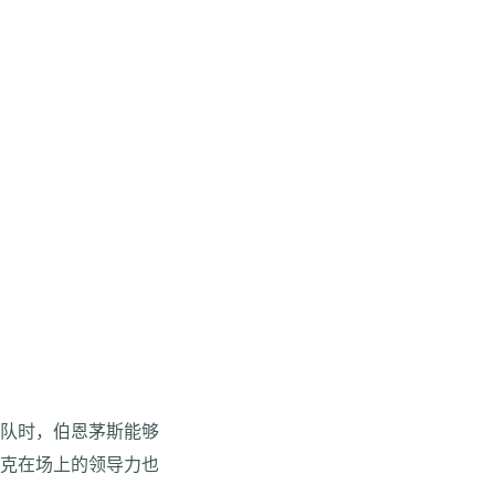
强队时，伯恩茅斯能够
卡克在场上的领导力也