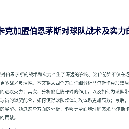
斯卡克加盟伯恩茅斯对球队战术及实力
盟对伯恩茅斯的战术和实力产生了深远的影响。这位前锋不仅在
了更多战术灵活性。本文将从四个方面详细分析马尔斯卡克加盟
队的进攻火力；其次，分析他在防守端的作用，以及如何为球队
有球员的默契配合，如何使得球队整体进攻体系更加高效；最后
的展望。通过这些方面的分析，能够更全面地理解杰米·马尔斯
升的贡献。