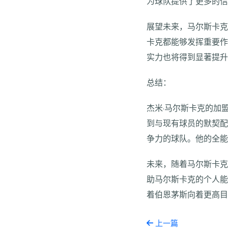
为球队提供了更多的
展望未来，马尔斯卡
卡克都能够发挥重要
实力也将得到显著提
总结：
杰米·马尔斯卡克的加
到与现有球员的默契
争力的球队。他的全
未来，随着马尔斯卡
助马尔斯卡克的个人
着伯恩茅斯向着更高
上一篇