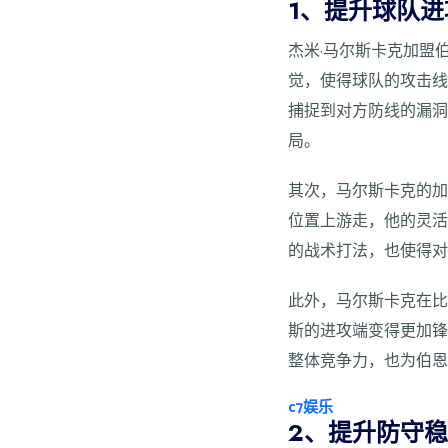
1、提升球队进
杰米·马尔斯卡克加盟
觉，使得球队的攻击
捕捉到对方防线的漏
局。
其次，马尔斯卡克的
位置上游走，他的灵
的战术打法，也使得
此外，马尔斯卡克在
斯的进攻端变得更加
整体竞争力，也为伯
c7娱乐
2、提升防守