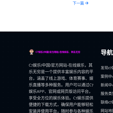
下一篇
导航
C7娱乐(中国)官方网站-在线娱乐，其
发现c
乐无穷是一个提供丰富娱乐内容的平
案例中
台，涵盖了线上游戏、体育赛事、娱
乐直播等多种服务。用户可以通过C7
新闻中
娱乐APP、官网或网页版访问平台，
服务类
享受全方位的娱乐体验。C7娱乐提供
联络c
便捷的下载方式，确保用户能够轻松
网站地
安装并使用平台，随时参与各种娱乐