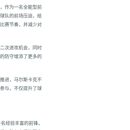
先，作为一名全能型前
与球队的前场压迫，给
制比赛节奏，并减少对
得二次进攻机会，同时
斯的防守增添了更多的
的推进，马尔斯卡克不
的参与，不仅提升了球
一名经验丰富的前锋，