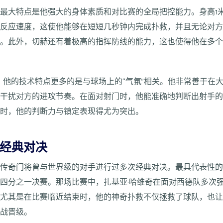
最大特点是他强大的身体素质和对比赛的全局把控能力。身高1米
的反应速度，这使他能够在短短几秒钟内完成扑救，并且无论对
断。此外，切赫还有着极高的指挥防线的能力，这也使得他在多
根，他的技术特点更多的是与球场上的“气氛”相关。他非常善于在
来干扰对方的进攻节奏。在面对射门时，他能准确地判断出射手
球时，他的判断力与镇定表现得尤为突出。
的经典对决
传奇门将曾与世界级的对手进行过多次经典对决。最具代表性的一
四分之一决赛。那场比赛中，扎基亚·哈维奇在面对西德队多次
。尤其是在比赛临近结束时，他的神奇扑救不仅拯救了球队，也
大战晋级。