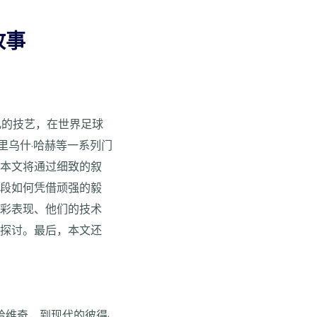
故事
凡的技艺，在世界足球
里乌什·哈赫等一系列门
。本文将通过细致的叙
阶段如何凭借顽强的毅
精彩表现、他们的技术
细探讨。最后，本文还
哈维奇，到现代的彼得·