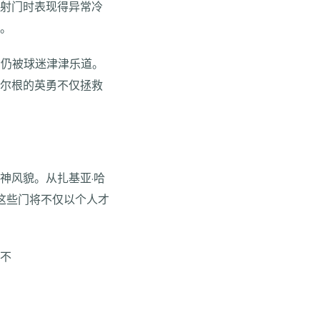
的射门时表现得异常冷
力。
今仍被球迷津津乐道。
贝尔根的英勇不仅拯救
神风貌。从扎基亚·哈
，这些门将不仅以个人才
就不