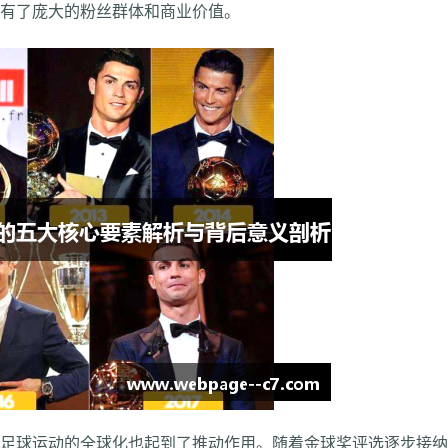
拥有了庞大的粉丝群体和商业价值。
对足球运动的全球化也起到了推动作用。随着金球奖评选逐步接