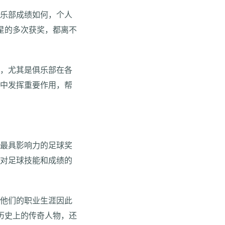
俱乐部成绩如何，个人
星的多次获奖，都离不
现，尤其是俱乐部在各
部中发挥重要作用，帮
球最具影响力的足球奖
是对足球技能和成绩的
，他们的职业生涯因此
历史上的传奇人物，还