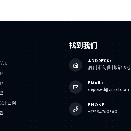
找到我们
ADDRESS:
7娱乐
厦门市匆曲仙境115号
心
心
EMAIL:
deposed@gmail.com
型
7娱乐官网
PHONE:
+13594780380
图