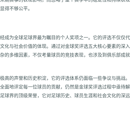
年末期赛事的表现影响，而忽略了整个赛季中的稳定性和持续表
下显得不够公平。
已经成为全球足球界最为瞩目的个人奖项之一。它的评选不仅仅
球文化与社会价值的体现。通过对金球奖评选五大核心要素的深
复杂的多维因素，不仅考量球员的竞技表现，也涉及到俱乐部成
有极高的声誉和历史积淀，它的评选体系仍面临一些争议与挑战
、全面地评定每一位球员的贡献，仍然是金球奖评选过程中亟待
球足球界的顶级荣誉，它对足球历史、球员生涯和社会文化的深