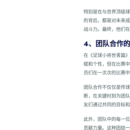
特别是在与世界顶级
的背后，都是对未来
战斗力。最终，他们
4、团队合作
在《足球小将世青篇
赋和个性，但在比赛
员们在一次次的比赛
团队合作不仅仅是传
断，在关键时刻为团
友们通过共同的目标
此外，团队中的每一
贡献力量。这种团结