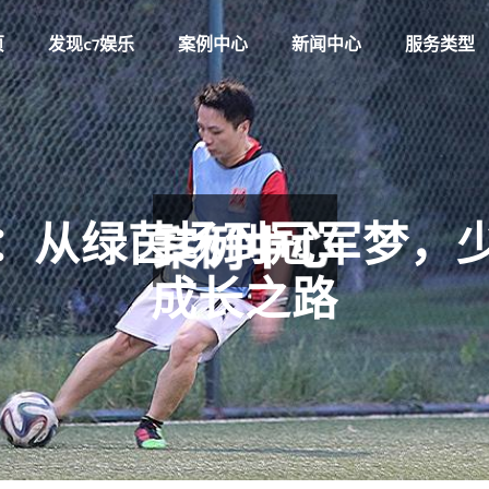
页
发现c7娱乐
案例中心
新闻中心
服务类型
：从绿茵场到冠军梦，
成长之路