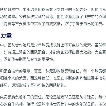
球队的对抗中，少年球员们逐渐意识到自己的不足之处，但他们
成功的铺垫。经过多次实战的磨练，他们逐渐克服了比赛中的心
在世青赛等重要赛事中实现了自我突破，取得了属于自己的荣誉
的力量
》中，团队合作始终是少年球员成长路上不可或缺的元素。虽然
中，只有通过紧密的团队配合，才能真正发挥出最大效能。大空
中，深刻体会到团队合作的重要性。
球和配合技术的展示，更是一种无形的默契和信任。每一个球员
队牺牲个人的荣誉。而这种信任，也是在不断的训练和比赛中培
和经历，逐渐形成了坚不可摧的团队精神。
位成员都肩负着不同的责任，无论是进攻球员还是防守球员，每
一心的合作精神，使得《足球小将世青篇》中的少年球员们，不