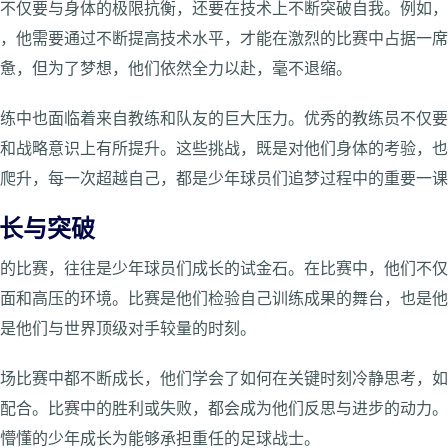
们不仅要与身体的极限抗衡，还要在技术上不断突破自我。例如
抗，他需要通过不断提高技术水平，才能在激烈的比赛中占据一
疲惫，但为了梦想，他们依然全力以赴，毫不退缩。
训练中也面临着来自教练和队友的巨大压力。优秀的教练员不仅
理和战略意识上有所提升。这些挑战，既是对他们身体的考验，
中爬升，每一次超越自己，都是少年球员们追梦过程中的重要一
成长与突破
中的比赛，往往是少年球员们成长的试金石。在比赛中，他们不
场面和高压的环境。比赛是他们检验自己训练成果的舞台，也是
都是他们与世界顶级对手较量的时刻。
一场比赛中都不断成长，他们学会了如何在关键时刻冷静思考，
契配合。比赛中的胜利或失败，都会成为他们反思与进步的动力
个懵懂的少年成长为能够承担重任的足球战士。