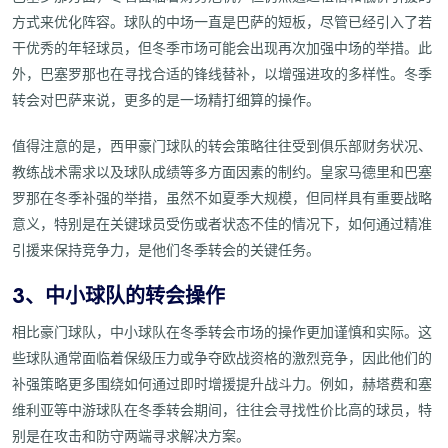
方式来优化阵容。球队的中场一直是巴萨的短板，尽管已经引入了若
干优秀的年轻球员，但冬季市场可能会出现再次加强中场的举措。此
外，巴塞罗那也在寻找合适的锋线替补，以增强进攻的多样性。冬季
转会对巴萨来说，更多的是一场精打细算的操作。
值得注意的是，西甲豪门球队的转会策略往往受到俱乐部财务状况、
教练战术需求以及球队成绩等多方面因素的制约。皇家马德里和巴塞
罗那在冬季补强的举措，虽然不如夏季大规模，但同样具有重要战略
意义，特别是在关键球员受伤或者状态不佳的情况下，如何通过精准
引援来保持竞争力，是他们冬季转会的关键任务。
3、中小球队的转会操作
相比豪门球队，中小球队在冬季转会市场的操作更加谨慎和实际。这
些球队通常面临着保级压力或争夺欧战资格的激烈竞争，因此他们的
补强策略更多围绕如何通过即时增援提升战斗力。例如，赫塔费和塞
维利亚等中游球队在冬季转会期间，往往会寻找性价比高的球员，特
别是在攻击和防守两端寻求解决方案。