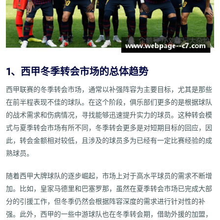
1、西甲冬季转会市场的总体趋势
西甲联赛的冬季转会市场，通常以补强阵容为主要目标，尤其是那些
在前半程表现不佳的球队。在这个阶段，俱乐部们更多的是根据球队
的战术需求和伤病情况，寻找能够迅速提升实力的球员。这种转会模
式与夏季转会市场有所不同，冬季转会更多是对短期目标的回应，因
此，转会金额相对较低，且涉及的球员多为已经有一定比赛经验的成
熟球员。
随着西甲大牌球队的逐步崛起，市场上对于高水平球员的需求不断增
加。比如，皇家马德里和巴塞罗那，虽然在夏季转会市场已完成大部
分的引援工作，但冬季仍然会根据阵容深度的需求进行针对性的补
强。此外，西甲的一些中游球队也在冬季转会期，借助外援的加盟，