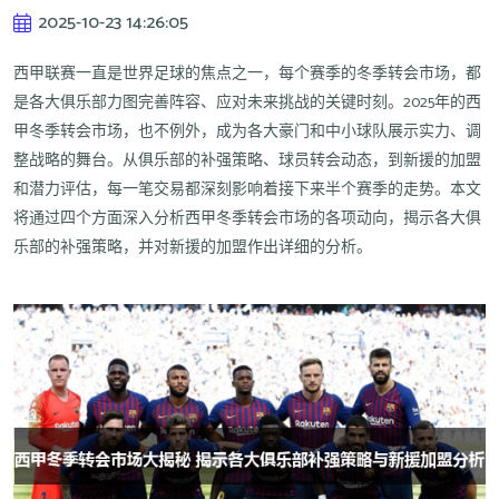
2025-10-23 14:26:05
西甲联赛一直是世界足球的焦点之一，每个赛季的冬季转会市场，都
是各大俱乐部力图完善阵容、应对未来挑战的关键时刻。2025年的西
甲冬季转会市场，也不例外，成为各大豪门和中小球队展示实力、调
整战略的舞台。从俱乐部的补强策略、球员转会动态，到新援的加盟
和潜力评估，每一笔交易都深刻影响着接下来半个赛季的走势。本文
将通过四个方面深入分析西甲冬季转会市场的各项动向，揭示各大俱
乐部的补强策略，并对新援的加盟作出详细的分析。