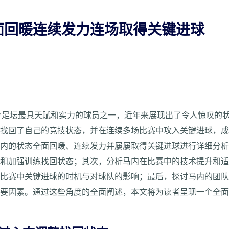
面回暖连续发力连场取得关键进球
今足坛最具天赋和实力的球员之一，近年来展现出了令人惊叹的
渐找回了自己的竞技状态，并在连续多场比赛中攻入关键进球，
马内的状态全面回暖、连续发力并屡屡取得关键进球进行详细分
态和加强训练找回状态；其次，分析马内在比赛中的技术提升和
在比赛中关键进球的时机与对球队的影响；最后，探讨马内的团
重要因素。通过这些角度的全面阐述，本文将为读者呈现一个全