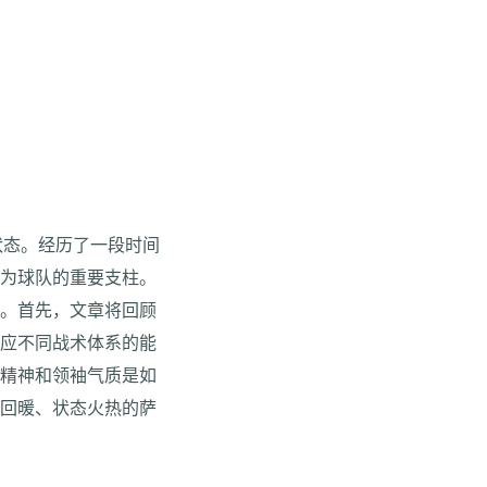
状态。经历了一段时间
成为球队的重要支柱。
析。首先，文章将回顾
适应不同战术体系的能
队精神和领袖气质是如
面回暖、状态火热的萨