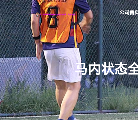
公司首
马内状态