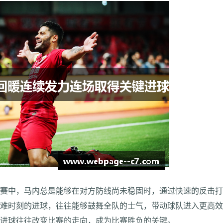
比赛中，马内总是能够在对方防线尚未稳固时，通过快速的反击
艰难时刻的进球，往往能够鼓舞全队的士气，带动球队进入更高
的进球往往改变比赛的走向，成为比赛胜负的关键。