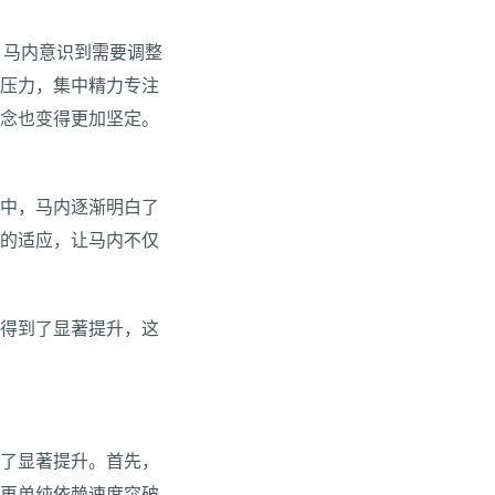
，马内意识到需要调整
界压力，集中精力专注
信念也变得更加坚定。
论中，马内逐渐明白了
上的适应，让马内不仅
性得到了显著提升，这
到了显著提升。首先，