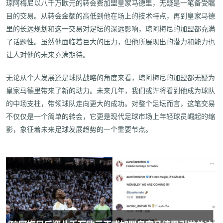
琼阿梅尼以八千万欧元的转会费加盟皇家马德里，无疑是一笔备受瞩
目的交易。从转会金额的高低到他在场上的技术特点，再到皇家马德
里的长远规划和这一交易对足坛的深远影响，琼阿梅尼的加盟都充满
了话题性。虽然他面临着巨大的压力，但他所展现出的潜力和能力也
让人对他的未来充满期待。
无论从个人发展还是球队战略的角度来看，琼阿梅尼的加盟都无疑为
皇家马德里带来了新的动力。未来几年，我们或许将看到他成为球队
的中场支柱，带领球队走向更大的成功。对整个足坛而言，这笔交易
不仅仅是一个简单的转会，它更是现代足球市场上年轻球员崛起的缩
影，象征着未来足球发展趋势的一个重要节点。