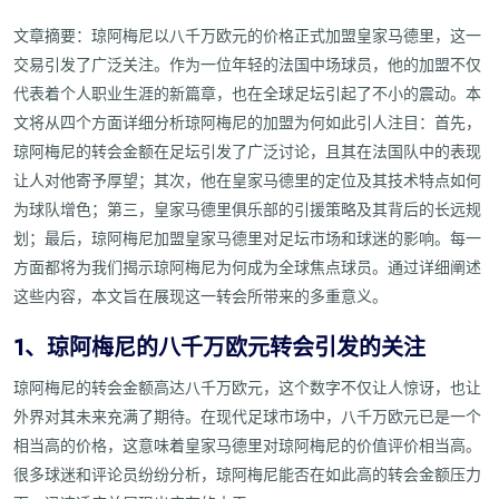
文章摘要：琼阿梅尼以八千万欧元的价格正式加盟皇家马德里，这一
交易引发了广泛关注。作为一位年轻的法国中场球员，他的加盟不仅
代表着个人职业生涯的新篇章，也在全球足坛引起了不小的震动。本
文将从四个方面详细分析琼阿梅尼的加盟为何如此引人注目：首先，
琼阿梅尼的转会金额在足坛引发了广泛讨论，且其在法国队中的表现
让人对他寄予厚望；其次，他在皇家马德里的定位及其技术特点如何
为球队增色；第三，皇家马德里俱乐部的引援策略及其背后的长远规
划；最后，琼阿梅尼加盟皇家马德里对足坛市场和球迷的影响。每一
方面都将为我们揭示琼阿梅尼为何成为全球焦点球员。通过详细阐述
这些内容，本文旨在展现这一转会所带来的多重意义。
1、琼阿梅尼的八千万欧元转会引发的关注
琼阿梅尼的转会金额高达八千万欧元，这个数字不仅让人惊讶，也让
外界对其未来充满了期待。在现代足球市场中，八千万欧元已是一个
相当高的价格，这意味着皇家马德里对琼阿梅尼的价值评价相当高。
很多球迷和评论员纷纷分析，琼阿梅尼能否在如此高的转会金额压力