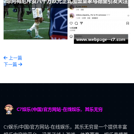
上一篇
下一篇
C7娱乐(中国)官方网站-在线娱乐，其乐无穷是一个提供丰富