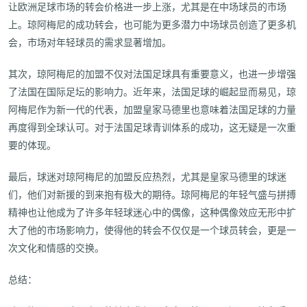
让欧洲足球市场的转会价格进一步上涨，尤其是在中场球员的市场
上。琼阿梅尼的成功转会，也可能为更多潜力中场球员创造了更多机
会，市场对年轻球员的需求显著增加。
其次，琼阿梅尼的加盟不仅对法国足球具有重要意义，也进一步增强
了法国在国际足坛的影响力。近年来，法国足球的崛起显而易见，琼
阿梅尼作为新一代的代表，加盟皇家马德里也意味着法国足球的力量
再度得到全球认可。对于法国足球青训体系的成功，这无疑是一次重
要的体现。
最后，球迷对琼阿梅尼的加盟反应热烈，尤其是皇家马德里的球迷
们，他们对新援的到来抱有极大的期待。琼阿梅尼的年轻气盛与拼搏
精神也让他成为了许多年轻球迷心中的偶像，这种偶像效应无形中扩
大了他的市场影响力，使得他的转会不仅仅是一个球员转会，更是一
次文化和情感的交换。
总结：