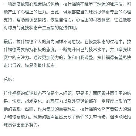
一项高度依赖心理素质的运动，拉什福德在经历了球迷的嘘声后，可
能产生了心理上的压力。因此，俱乐部应当为球员提供更专业的心理
支持，帮助他调整情绪，恢复自信心。心理上的积极调整，往往能够
对球员的竞技状态产生直接的促进作用。
最后，拉什福德个人的努力同样不可忽视。在恢复状态的过程中，拉
什福德需要保持积极的态度，不断提升自己的技术水平，并且增强比
赛中的专注力。通过更加努力的训练和自我调整，拉什福德有望尽快
走出低谷，恢复到最佳状态。
总结：
拉什福德的低迷状态不仅是个人问题，更是多方面因素共同作用的结
果。伤病、战术变化、心理压力以及外界舆论都在一定程度上影响了
他的表现。然而，作为曼联的重要球员，拉什福德依然有着强大的潜
力和恢复能力。球迷的嘘声虽然反映了他们的失望情绪，但也能激励
球员做出更多努力。