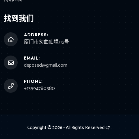
找到我们
ADDRESS:
厦门市匆曲仙境115号
EMAIL:
deposed@gmail.com
PHONE:
+13594780380
Copyright © 2026 - All Rights Reserved
c7
.