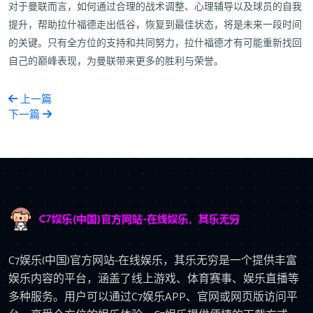
对于曼联而言，如何通过合理的战术调整、心理辅导以及球员的自我
提升，帮助拉什福德走出低谷，恢复到最佳状态，将是未来一段时间
的关键。只有全方位的支持和共同努力，拉什福德才有可能重新找回
自己的巅峰表现，为曼联带来更多的胜利与荣誉。
上一篇
下一篇
C7娱乐(中国)官方网站-在线娱乐，其乐无穷是一个提供丰富
娱乐内容的平台，涵盖了线上游戏、体育赛事、娱乐直播等
多种服务。用户可以通过C7娱乐APP、官网或网页版访问平