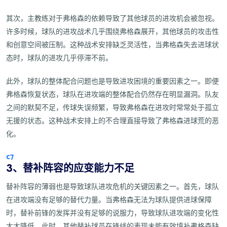
其次，主教练对于弗格森的依赖导致了其他球员的进攻机会被忽视。
许多时候，球队的进攻战术几乎围绕弗格森展开，其他球员的攻击性
和创意空间被压制。这种战术安排缺乏灵活性，当弗格森失去进球状
态时，球队的进攻几乎停滞不前。
此外，球队的整体配合问题也是导致进攻困境的重要因素之一。即便
弗格森恢复状态，球队在进攻端的整体配合仍然存在明显漏洞。队友
之间的默契不足，传球失误频繁，导致弗格森在进攻时常常处于孤立
无援的状态。这种战术安排上的不合理直接导致了弗格森进球荒的恶
化。
c7
3、替补阵容的应变能力不足
替补阵容的薄弱也是导致球队进攻危机的关键因素之一。首先，球队
在进攻端没有足够的替代力量。当弗格森无法为球队提供进球保障
时，替补前锋的发挥并没有足够的说服力，导致球队进攻端的变化性
大大降低。此时，其他替补球员在锋线的表现未能有效填补弗格森缺