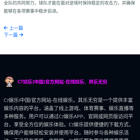
全队的共同努力，球队才能在面对逆境时保持稳定的攻击力，并确保
能够在各项赛事中稳步前进。
上一篇
下一篇
C7娱乐(中国)官方网站-在线娱乐，其乐无穷是一个提供丰富
娱乐内容的平台，涵盖了线上游戏、体育赛事、娱乐直播等
多种服务。用户可以通过C7娱乐APP、官网或网页版访问平
台，享受全方位的娱乐体验。C7娱乐提供便捷的下载方式，
确保用户能够轻松安装并使用平台，随时参与各种娱乐活