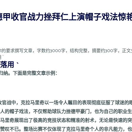
德甲收官战力挫拜仁上演帽子戏法惊
的要求撰写文章，字数约3000字，结构完整，摘要约300字，正
`
落用 `
结归纳。下面是完整文章示例：
德甲收官战中，克拉马里奇以一场令人瞩目的表现彻底征服了球迷的
惊人的帽子戏法，不仅帮助球队力挫德甲豪门，也为自己的职业
拉马里奇展现出了极高的竞技状态和精准的射术，无论是快速的
人赞叹不已。整场比赛不仅体现了克拉马里奇个人的非凡能力，