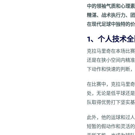
中的领袖气质和心理
精湛、战术执行力、
在现代足球中独特的
1、个人技术全
克拉马里奇在本场比
还是在狭小空间内精
下动作和快速的判断
在比赛中，克拉马里
处，无论是低平球还
队取得优势打下坚实
此外，他的运球和过
短暂的假动作和灵活