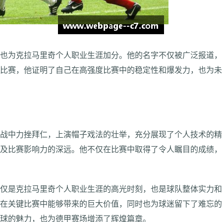
赛也为克拉马里奇个人职业生涯加分。他的名字不仅被广泛报道
场比赛，他证明了自己在高强度比赛中的稳定性和爆发力，也为
官战中力挫拜仁，上演帽子戏法的壮举，充分展现了个人技术的
以及比赛影响力的深远。他不仅在比赛中取得了令人瞩目的成绩
不仅是克拉马里奇个人职业生涯的高光时刻，也是球队整体实力
锋在关键比赛中能够带来的巨大价值，同时也为球迷留下了难忘
足球的魅力，也为德甲赛场增添了辉煌篇章。