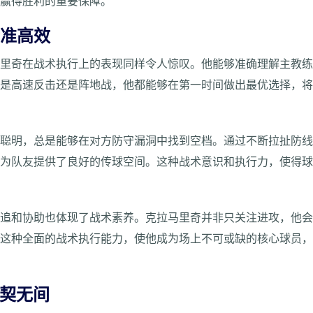
队赢得胜利的重要保障。
精准高效
马里奇在战术执行上的表现同样令人惊叹。他能够准确理解主教
论是高速反击还是阵地战，他都能够在第一时间做出最优选择，
常聪明，总是能够在对方防守漏洞中找到空档。通过不断拉扯防
还为队友提供了良好的传球空间。这种战术意识和执行力，使得
回追和协助也体现了战术素养。克拉马里奇并非只关注进攻，他
。这种全面的战术执行能力，使他成为场上不可或缺的核心球员
默契无间