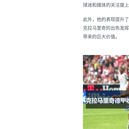
球迷和媒体的关注度
此外，他的表现提升
克拉马里奇的出色发
带来的巨大价值。