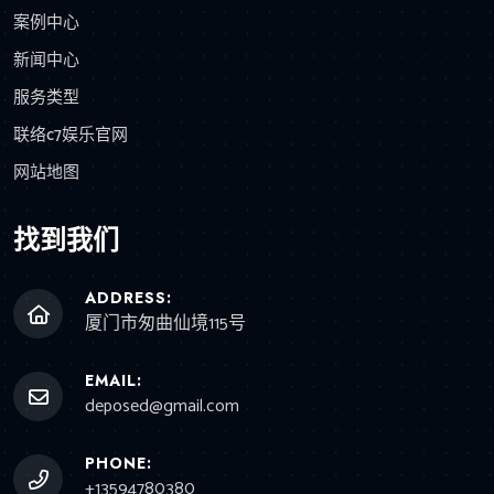
案例中心
新闻中心
服务类型
联络c7娱乐官网
网站地图
找到我们
ADDRESS:
厦门市匆曲仙境115号
EMAIL:
deposed@gmail.com
PHONE:
+13594780380