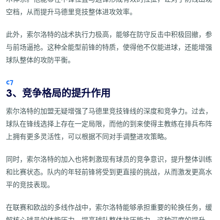
空档，从而提升马德里竞技整体进攻效率。
此外，索尔洛特的战术执行力极高，能够在防守反击中积极回撤，参
与前场逼抢。这种全能型前锋的特质，使得他不仅能进球，还能增强
球队整体的攻防平衡。
c7
3、竞争格局的提升作用
索尔洛特的加盟无疑增强了马德里竞技锋线的深度和竞争力。过去，
球队在锋线选择上存在一定局限，而他的到来使得主教练在排兵布阵
上拥有更多灵活性，可以根据不同对手调整进攻策略。
同时，索尔洛特的加入也将刺激现有球员的竞争意识，提升整体训练
和比赛状态。队内的年轻前锋将受到更直接的挑战，从而激发更高水
平的竞技表现。
在联赛和欧战的多线作战中，索尔洛特能够承担重要的轮换任务，缓