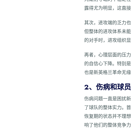
露得尤为明显，这直
其次，进攻端的乏力
但整体的进攻体系未
的对手时，进攻组织
再者，心理层面的压
的自信心下降。特别
也是新英格兰革命无
2、伤病和球
伤病问题一直是困扰新
了球队的整体实力。首先，
恢复期的状态并不理
响了他们的整体竞争