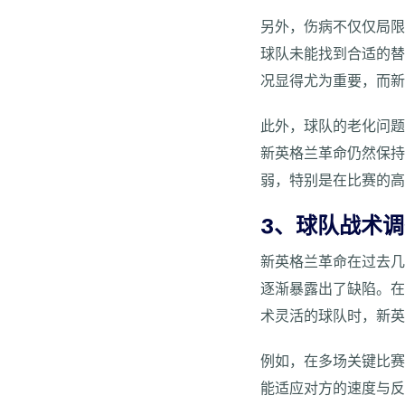
另外，伤病不仅仅局
球队未能找到合适的
况显得尤为重要，而
此外，球队的老化问
新英格兰革命仍然保
弱，特别是在比赛的
3、球队战术
新英格兰革命在过去
逐渐暴露出了缺陷。
术灵活的球队时，新
例如，在多场关键比
能适应对方的速度与