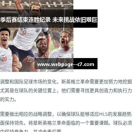
的调整和国际足球市场的变化，新英格兰革命需要更加努力地挖
。尤其是在球队的关键位置上，他们需要寻找更具创造力和执行
大的实力。
需要做出相应的战略调整，以确保球队能够适应MLS的发展趋
方面保持领先，将是新英格兰革命面临的一个重要课题。球队必