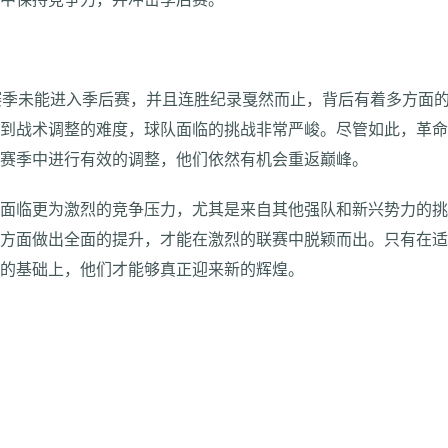
季中保持竞争力，并冲击季后赛。
3赛季未能进入季后赛，并且连胜纪录戛然而止，背后有着多方面
再到战术调整的难度，球队面临的挑战非常严峻。尽管如此，革
的赛季中进行有效的调整，他们依然有机会重返巅峰。
将面临更为激烈的竞争压力，尤其是来自其他强队和新兴势力的
个方面做出全面的提升，才能在激烈的联赛中脱颖而出。只有在
系的基础上，他们才能够真正迎来新的辉煌。