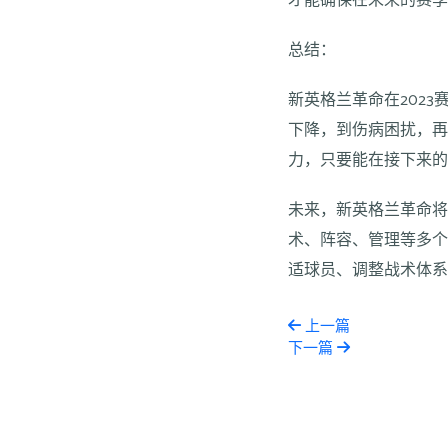
才能确保在未来的赛
总结：
新英格兰革命在202
下降，到伤病困扰，
力，只要能在接下来
未来，新英格兰革命
术、阵容、管理等多
适球员、调整战术体
上一篇
下一篇