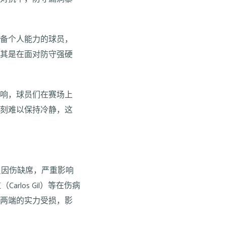
具备个人能力的球员，
尤其是在面对防守强硬
影响，球员们在赛场上
时刻难以保持冷静，这
员因伤缺席，严重影响
rlos Gil）等在伤病
防两端的实力受损，影