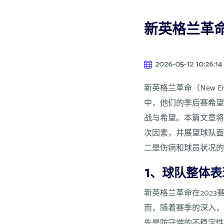
新英格兰革
2026-05-12 10:26:14
新英格兰革命（New En
中，他们的季后赛希
战与希望。本篇文章
次因素，并展望球队
二是伤病和球员状况
1、球队整体
新英格兰革命在202
而，随着赛季的深入
先是防守端的不稳定