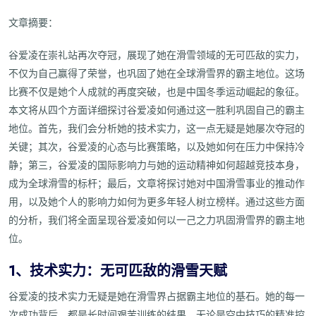
文章摘要：
谷爱凌在崇礼站再次夺冠，展现了她在滑雪领域的无可匹敌的实力，
不仅为自己赢得了荣誉，也巩固了她在全球滑雪界的霸主地位。这场
比赛不仅是她个人成就的再度突破，也是中国冬季运动崛起的象征。
本文将从四个方面详细探讨谷爱凌如何通过这一胜利巩固自己的霸主
地位。首先，我们会分析她的技术实力，这一点无疑是她屡次夺冠的
关键；其次，谷爱凌的心态与比赛策略，以及她如何在压力中保持冷
静；第三，谷爱凌的国际影响力与她的运动精神如何超越竞技本身，
成为全球滑雪的标杆；最后，文章将探讨她对中国滑雪事业的推动作
用，以及她个人的影响力如何为更多年轻人树立榜样。通过这些方面
的分析，我们将全面呈现谷爱凌如何以一己之力巩固滑雪界的霸主地
位。
1、技术实力：无可匹敌的滑雪天赋
谷爱凌的技术实力无疑是她在滑雪界占据霸主地位的基石。她的每一
次成功背后，都是长时间艰苦训练的结果。无论是空中技巧的精准控