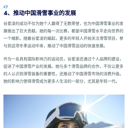
c7
4、推动中国滑雪事业的发展
谷爱凌的成功不仅为她个人赢得了无数荣誉，也为中国滑雪事业的发
展做出了巨大贡献。她的每一次比赛，都是中国滑雪水平走向世界的
一个缩影。随着谷爱凌的崛起，更多的年轻人开始关注滑雪项目，参
与到这项冬季运动中来，推动了中国滑雪运动的快速发展。
作为一名具有国际影响力的运动员，谷爱凌还通过个人品牌的建设，
促进了中国滑雪产业的发展。她与多个滑雪品牌的合作，不仅让更多
的人认识到滑雪装备的重要性，还推动了中国滑雪市场的消费升级。
她的影响力使得滑雪成为更多人生活的一部分，尤其是年轻一代。