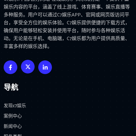
娱乐内容的平台，涵盖了线上游戏、体育赛事、娱乐直播等
多种服务。用户可以通过C7娱乐APP、官网或网页版访问平
台，享受全方位的娱乐体验。C7娱乐提供便捷的下载方式，
确保用户能够轻松安装并使用平台，随时参与各种娱乐活
动。无论是在手机、电脑端，C7娱乐都为用户提供高质量、
丰富多样的娱乐选择。
导航
发现c7娱乐
案例中心
新闻中心