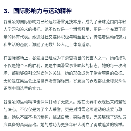
3、国际影响力与运动精神
谷爱凌的国际影响力已经远超滑雪竞技本身，成为了全球范围内年轻
人学习和追求的榜样。她不仅仅是一个滑雪冠军，更是一个充满正能
量的体育代表。她通过社交媒体积极与粉丝互动，传递着运动的魅力
和生活的态度，激励了无数年轻人走上体育道路。
在国际赛场上，谷爱凌已经成为了滑雪项目的代言人之一。她的成功
不仅是她个人的胜利，更是中国滑雪事业崛起的标志。她的每一次出
场，都能够吸引全球媒体的关注，她的形象成为了滑雪项目的象征。
无论是在奥运会还是世界滑雪锦标赛，谷爱凌的表现都让全球观众认
识到中国选手的实力。
谷爱凌的运动精神也深深打动了无数人。她在比赛中表现出来的坚韧
与决心，不仅仅是为了个人荣誉，更是对滑雪这项运动的热爱与尊
重。她以不屈不挠的精神，挑战自我，突破极限，完美展现了运动员
应具备的高尚品格。她的成功为更多年轻人树立了勇敢追梦的榜样。