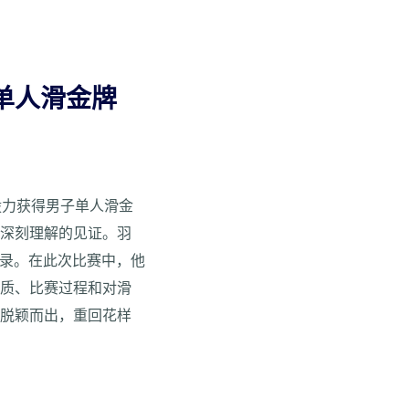
单人滑金牌
毅力获得男子单人滑金
的深刻理解的见证。羽
纪录。在此次比赛中，他
素质、比赛过程和对滑
中脱颖而出，重回花样