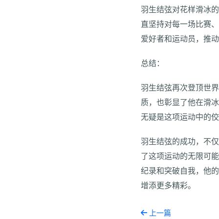
羽生结弦对花样滑冰
直坚持对每一场比赛
爱好者和运动员，推
总结：
羽生结弦再次登顶世
质，也彰显了他在滑
无疑是这项运动中的
羽生结弦的成功，不
了这项运动的无限可
纪录和突破自我，他
增添更多精彩。
上一篇