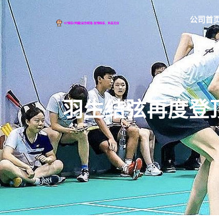
公司首
羽生结弦再度登