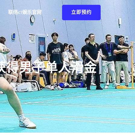
联络c7娱乐官网
立即预约
获得男子单人滑金