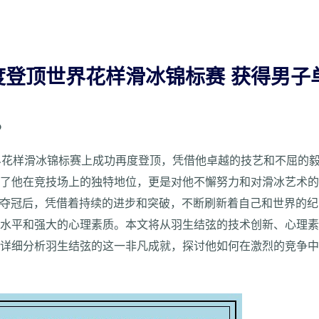
度登顶世界花样滑冰锦标赛 获得男子
0
世界花样滑冰锦标赛上成功再度登顶，凭借他卓越的技艺和不屈的
明了他在竞技场上的独特地位，更是对他不懈努力和对滑冰艺术
奥会夺冠后，凭借着持续的进步和突破，不断刷新着自己和世界的
术水平和强大的心理素质。本文将从羽生结弦的技术创新、心理
面详细分析羽生结弦的这一非凡成就，探讨他如何在激烈的竞争