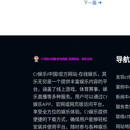
下一篇
导航
C7娱乐(中国)官方网站-在线娱乐，其
发现c
乐无穷是一个提供丰富娱乐内容的平
案例中
台，涵盖了线上游戏、体育赛事、娱
乐直播等多种服务。用户可以通过C7
新闻中
娱乐APP、官网或网页版访问平台，
服务类
享受全方位的娱乐体验。C7娱乐提供
联络c
便捷的下载方式，确保用户能够轻松
网站地
安装并使用平台，随时参与各种娱乐