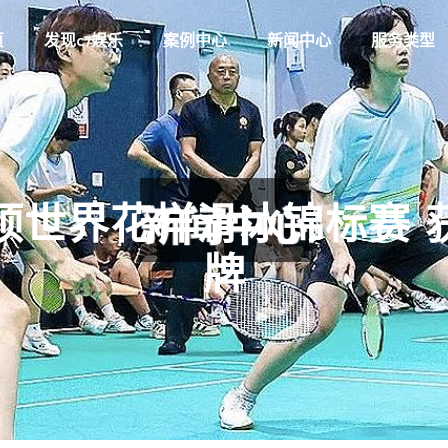
页
发现c7娱乐
案例中心
新闻中心
服务类型
顶世界花样滑冰锦标赛 
牌