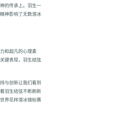
精神的传承上。羽生一
种精神影响了无数滑冰
实力和超凡的心理素
的关键表现，羽生结弦
坚持与创新让我们看到
随着羽生结弦不断刷新
为世界花样滑冰锦标赛