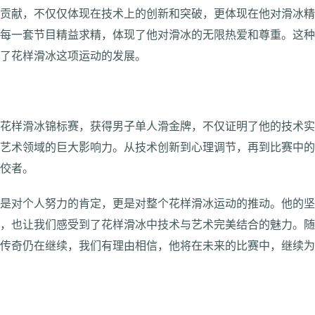
的贡献，不仅仅体现在技术上的创新和突破，更体现在他对滑冰
、每一套节目精益求精，体现了他对滑冰的无限热爱和尊重。这
动了花样滑冰这项运动的发展。
界花样滑冰锦标赛，获得男子单人滑金牌，不仅证明了他的技术
冰艺术领域的巨大影响力。从技术创新到心理调节，再到比赛中
佼佼者。
仅是对个人努力的肯定，更是对整个花样滑冰运动的推动。他的
能，也让我们感受到了花样滑冰中技术与艺术完美结合的魅力。
的传奇仍在继续，我们有理由相信，他将在未来的比赛中，继续