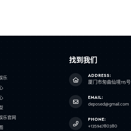
找到我们
ADDRESS:
7娱乐
厦门市匆曲仙境115号
心
心
EMAIL:
deposed@gmail.com
型
7娱乐官网
PHONE:
+13594780380
图