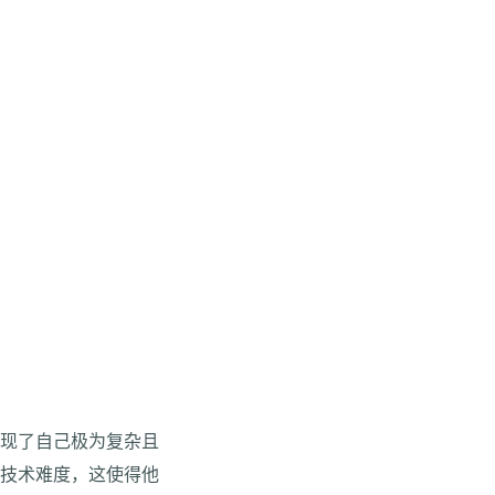
展现了自己极为复杂且
的技术难度，这使得他