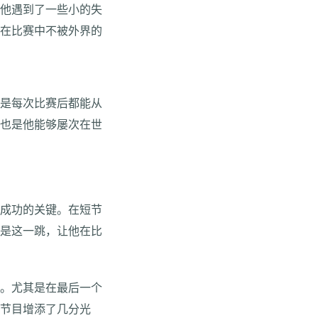
，他遇到了一些小的失
他在比赛中不被外界的
而是每次比赛后都能从
，也是他能够屡次在世
他成功的关键。在短节
正是这一跳，让他在比
现。尤其是在最后一个
个节目增添了几分光