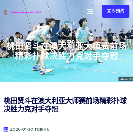
立即预约
桃田贤斗在澳大利亚大师赛前场
精彩扑球决胜力克对手夺冠
桃田贤斗在澳大利亚大师赛前场精彩扑球
决胜力克对手夺冠
2026-01-30 11:35:56