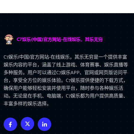
C7娱乐(中国)官方网站-在线娱乐，其乐无穷是一个提供丰富
娱乐内容的平台，涵盖了线上游戏、体育赛事、娱乐直播等
多种服务。用户可以通过C7娱乐APP、官网或网页版访问平
台，享受全方位的娱乐体验。C7娱乐提供便捷的下载方式，
确保用户能够轻松安装并使用平台，随时参与各种娱乐活
动。无论是在手机、电脑端，C7娱乐都为用户提供高质量、
丰富多样的娱乐选择。