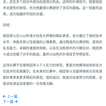
击，还在多个回合中成功创造得分机会。这样的扑球技巧，既是他技
术全面性的体现，也为他赢得比赛提供了坚实的基础。这一技能的运
用，成为他最终夺冠的关键。
总结：
桃田贤斗在2025年澳大利亚大师赛的精彩表现，充分展示了他的技术
水平、体能优势以及极强的心理素质。通过精准的比赛控制、高效的
反击能力、卓越的速度和体能，以及在决胜局中的冷静应对，桃田贤
斗成功克服了对手的挑战，最终以出色的扑球技艺夺得冠军。
这场比赛不仅是桃田贤斗个人实力的体现，更是对他赛场经验和全方
位技术的完美展示。在未来的比赛中，桃田贤斗无疑将继续为羽毛球
爱好者带来更多精彩的表现。他的成功，既是对自身努力的回报，也
是羽毛球运动发展的一次完美注解。
上一篇
下一篇