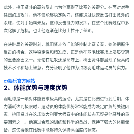
此外，桃田贤斗的高效反击也为他赢得了比赛的关键分。在面对对手
猛烈的进攻时，他不仅能够稳定防守，还能通过快速反击打出意外的
杀球，使对手始料未及。这种反击能力的发挥，在整个比赛过程中多
次化解了危机，也让他逐渐在比分上拉开了差距。
在决胜局的关键时刻，桃田贤斗依旧能够控制比赛节奏，始终把握住
反击的机会。这种稳定性和精准度，正是他在羽毛球赛场上屡屡夺冠
的重要原因之一。无论在进攻还是防守上，桃田贤斗都展现了极高的
技术水平和场上智慧，充分证明了他作为顶级羽毛球运动员的实力。
c7娱乐官方网站
2、体能优势与速度优势
羽毛球是一项对体能要求极高的运动，尤其是在比赛进行到后期，体
力消耗达到极限时，运动员的体能优势常常能成为决定胜负的关键因
素。桃田贤斗在这场澳大利亚大师赛中的体能状态无疑是他获胜的重
要因素之一。他通过合理的训练和科学的备战，保持了强大的体能储
备，这使得他在比赛中能够持久保持高强度的状态。