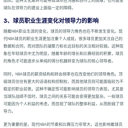
团队。这种文化差异可能导致球队在沟通和协作上的困难，也可能使
球队在领导力的建设上面临一定的障碍。
3、球员职业生涯变化对领导力的影响
随着NBA职业生涯的变化，球员的领导力角色也在不断发生变化。现
代NBA球员的职业生涯更加注重个人成就，很多球员更加关注自己的
数据和合同，而对团队的凝聚力和长远目标的关注相对较弱。这种现
象在年轻球员中尤为明显，随着年龄的增长和比赛经验的积累，球员
的角色才可能逐步从单纯的得分机器转变为球队的核心领导者。
同时，NBA球员的薪资结构和转会频率也在改变他们的领导角色。顶
级球员往往有更大的话语权和控制权，而其他球员则可能面临较为不
稳定的职业前景。这种不确定性可能影响球员的领导力表现，尤其是
当球队战绩不佳时，球员之间的关系可能会变得更加复杂。一些球员
可能因为个人利益的考虑，而忽视了球队的整体利益，从而削弱了领
导力。
更为重要的是，现代NBA的节奏和比赛压力非常大，这也影响着球员