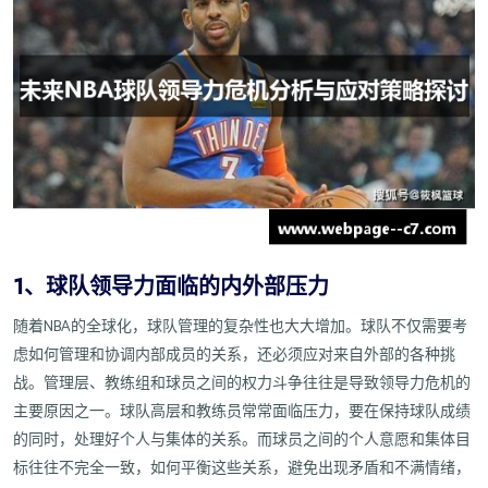
1、球队领导力面临的内外部压力
随着NBA的全球化，球队管理的复杂性也大大增加。球队不仅需要考
虑如何管理和协调内部成员的关系，还必须应对来自外部的各种挑
战。管理层、教练组和球员之间的权力斗争往往是导致领导力危机的
主要原因之一。球队高层和教练员常常面临压力，要在保持球队成绩
的同时，处理好个人与集体的关系。而球员之间的个人意愿和集体目
标往往不完全一致，如何平衡这些关系，避免出现矛盾和不满情绪，