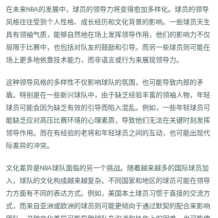
在未来NBA的发展中，球员的领导力将变得愈加多样化。球员的领导
风格往往受到个人性格、成长经历和文化背景的影响。一些球员天生
具有领袖气质，能够自然地在场上发挥领导作用，他们的影响力不仅
局限于比赛中，也包括对队友的鼓励和引导。而另一些球员则可能在
场上更多地依靠技术能力，而非语言或行为来展现领导力。
这种领导风格的多样性不仅影响球队的氛围，也可能导致内部的矛
盾。特别是在一些新兴球队中，由于缺乏经验丰富的领袖人物，年轻
球员可能会因为缺乏有效的引导而陷入混乱。例如，一些年轻球员可
能缺乏应对高压比赛环境的心理素质，导致他们无法在关键时刻发挥
领导作用。而在有经验的老将和年轻球员之间的互动，也可能出现代
际差异的冲突。
文化差异是NBA球队面临的另一个挑战。随着越来越多的国际球员加
入，球队的文化构成越来越复杂。不同国家和地区的球员可能在领导
力方面有不同的表达方式。例如，美国本土球员习惯于直接的交流方
式，而来自亚洲或欧洲的球员则可能更倾向于通过默契的配合来影响