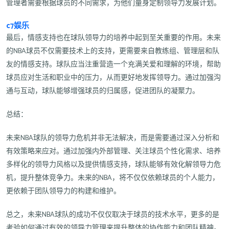
管理者需要根据球员的不同需求，为他们量身定制领导力发展计划。
c7娱乐
最后，情感支持也在球队领导力的培养中起到至关重要的作用。未来
的NBA球员不仅需要技术上的支持，更需要来自教练组、管理层和队
友的情感支持。球队应当注重营造一个充满关爱和理解的环境，帮助
球员应对生活和职业中的压力，从而更好地发挥领导力。通过加强沟
通与互动，球队能够增强球员的归属感，促进团队的凝聚力。
总结：
未来NBA球队的领导力危机并非无法解决，而是需要通过深入分析和
有效策略来应对。通过加强内外部管理、关注球员个性化需求、培养
多样化的领导力风格以及提供情感支持，球队能够有效化解领导力危
机，提升整体竞争力。未来的NBA，将不仅仅依赖球员的个人能力，
更依赖于团队领导力的构建和维护。
总之，未来NBA球队的成功不仅仅取决于球员的技术水平，更多的是
考验如何通过有效的领导力管理来提升整体的协作能力和团队精神。