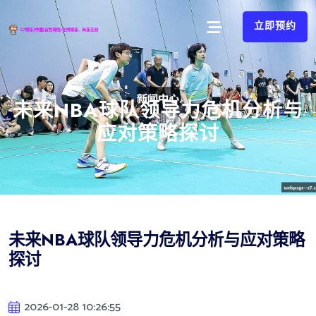
立即预约
未来NBA球队领导力危机分析与
应对策略探讨
未来NBA球队领导力危机分析与应对策略
探讨
2026-01-28 10:26:55