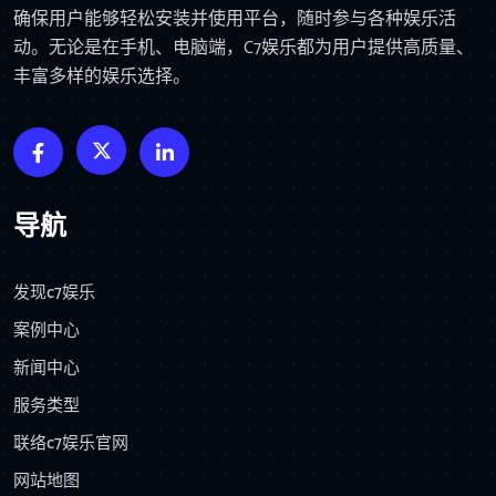
确保用户能够轻松安装并使用平台，随时参与各种娱乐活
动。无论是在手机、电脑端，C7娱乐都为用户提供高质量、
丰富多样的娱乐选择。
导航
发现c7娱乐
案例中心
新闻中心
服务类型
联络c7娱乐官网
网站地图