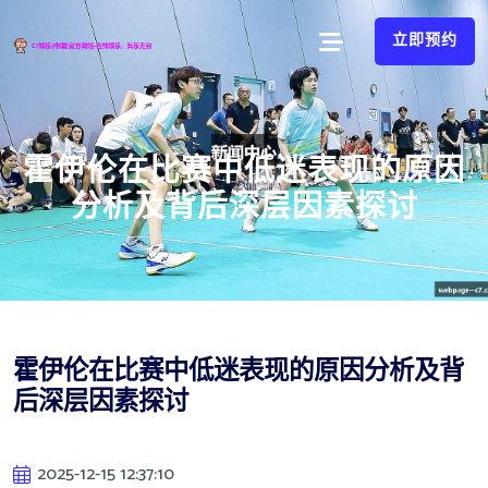
立即预约
霍伊伦在比赛中低迷表现的原因
分析及背后深层因素探讨
霍伊伦在比赛中低迷表现的原因分析及背
后深层因素探讨
2025-12-15 12:37:10