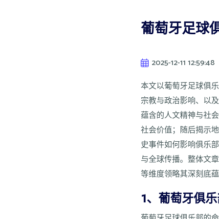
葡萄牙足球
2025-12-11 12:59:48
本文以葡萄牙足球俱
宗教与政治影响、以
蕴含的人文精神与社
社会价值；随后揭示
史事件如何影响俱乐
与全球传播。整体文
等维度领略其深刻底
1、葡萄牙俱
葡萄牙足球俱乐部的