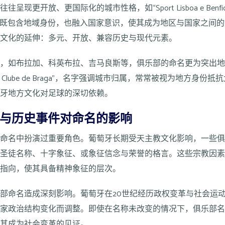
开放、更国际化的城市性格，如“Sport Lisboa e Benfica”和“Sp
些名称中既包含地域身份，也融入国家意识，使其成为地区与国家之间
本文化的延伸：多元、开放、兼容历史与现代元素。
市，如布拉加、科英布拉、吉马良斯等，俱乐部的命名更为突出
ing Clube de Braga”，名字强调城市归属，常常被视为地方身
萄牙地方文化对足球的深切依赖。
治与历史事件对命名的影响
球命名中扮演过重要角色。葡萄牙长期受天主教文化影响，一些
用圣徒名称、十字象征、或象征信念与荣誉的格言。这些宗教因
义指向，使其具备精神象征的层次。
部命名造成深刻影响。葡萄牙在20世纪经历政权变革与社会运
国家政治结构变化而调整。即使在名称未改变的情况下，俱乐部
使其成为社会变革的见证。