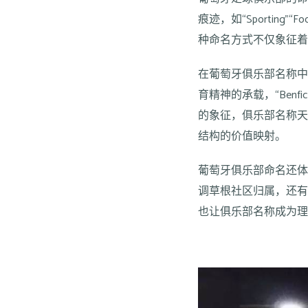
痕迹，如“Sporting
种命名方式不仅象征
在葡萄牙俱乐部名称中，“Sp
育精神的承载，“Ben
的象征，俱乐部名称
结构的价值映射。
葡萄牙俱乐部命名还
调草根社区归属，还
也让俱乐部名称成为