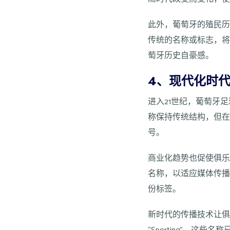
此外，葡萄牙的殖民
传统的名称或标志，
萄牙历史自豪感。
4、现代化时
进入21世纪，葡萄牙
称保持传统结构，但
号。
商业化趋势也促使俱
名称，以适应媒体传
份标签。
新时代的传播技术让俱乐