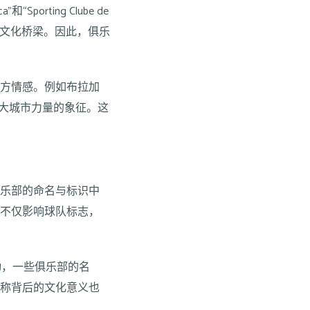
orting Clube de
的文化桥梁。因此，俱乐
地方情感。例如布拉加
份抵抗大城市力量的象征。这
俱乐部的命名与标识中
素不仅影响球队标志，
动，一些俱乐部的名
名称背后的文化意义也