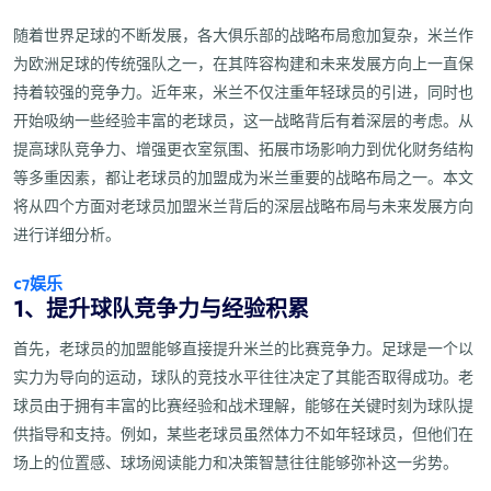
随着世界足球的不断发展，各大俱乐部的战略布局愈加复杂，米兰作
为欧洲足球的传统强队之一，在其阵容构建和未来发展方向上一直保
持着较强的竞争力。近年来，米兰不仅注重年轻球员的引进，同时也
开始吸纳一些经验丰富的老球员，这一战略背后有着深层的考虑。从
提高球队竞争力、增强更衣室氛围、拓展市场影响力到优化财务结构
等多重因素，都让老球员的加盟成为米兰重要的战略布局之一。本文
将从四个方面对老球员加盟米兰背后的深层战略布局与未来发展方向
进行详细分析。
c7娱乐
1、提升球队竞争力与经验积累
首先，老球员的加盟能够直接提升米兰的比赛竞争力。足球是一个以
实力为导向的运动，球队的竞技水平往往决定了其能否取得成功。老
球员由于拥有丰富的比赛经验和战术理解，能够在关键时刻为球队提
供指导和支持。例如，某些老球员虽然体力不如年轻球员，但他们在
场上的位置感、球场阅读能力和决策智慧往往能够弥补这一劣势。