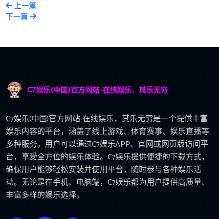
上一篇
下一篇
C7娱乐(中国)官方网站-在线娱乐，其乐无穷是一个提供丰富
娱乐内容的平台，涵盖了线上游戏、体育赛事、娱乐直播等
多种服务。用户可以通过C7娱乐APP、官网或网页版访问平
台，享受全方位的娱乐体验。C7娱乐提供便捷的下载方式，
确保用户能够轻松安装并使用平台，随时参与各种娱乐活
动。无论是在手机、电脑端，C7娱乐都为用户提供高质量、
丰富多样的娱乐选择。