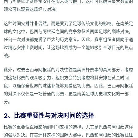
西与阿根廷比赛经常安排在周末或节假日，这样可以确保最大数量的
观众可以观看这场经典对决。
这种时间安排并非偶然，而是受到了足球传统文化的影响。在南美足
球的文化中，巴西与阿根廷之间的竞争象征着两国足球的巅峰对决，
任何一次对决都充满了巨大的历史意义。因此，赛事组织者倾向于通
过精心安排比赛时间，让这场比赛成为一个能够吸引全球目光的焦点
战。
此外，过去巴西与阿根廷的对决往往是美洲杯赛事的高潮部分，考虑
到这场比赛的观众吸引力，组织方会特别考虑将其安排在黄金时间
段，以确保全世界的球迷都能够观看这场比赛。因此，巴西与阿根廷
的对决不仅仅是一场普通的比赛，更是南美足球历史和文化的一部
分。
2、比赛重要性与对决时间的选择
比赛的重要性直接影响到时间安排的选择，尤其是巴西与阿根廷这样
的强队对决。在美洲杯这样的国际大赛中，巴西和阿根廷的比赛往往