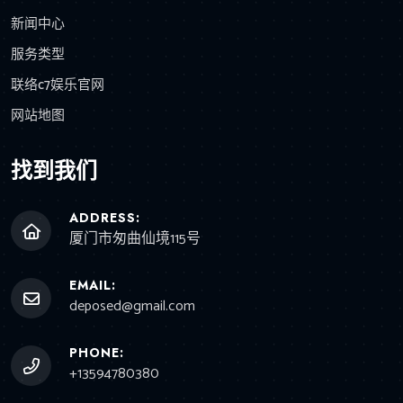
新闻中心
服务类型
联络c7娱乐官网
网站地图
找到我们
ADDRESS:
厦门市匆曲仙境115号
EMAIL:
deposed@gmail.com
PHONE:
+13594780380