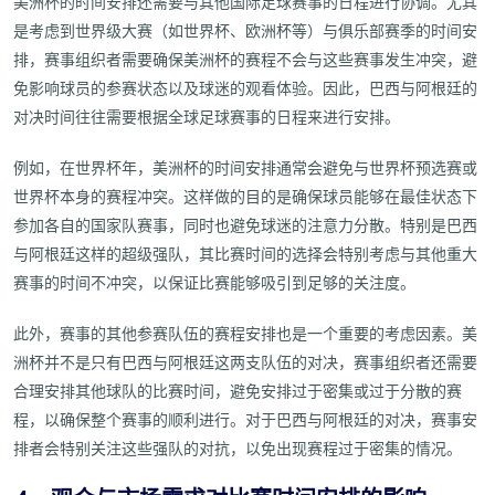
美洲杯的时间安排还需要与其他国际足球赛事的日程进行协调。尤其
是考虑到世界级大赛（如世界杯、欧洲杯等）与俱乐部赛季的时间安
排，赛事组织者需要确保美洲杯的赛程不会与这些赛事发生冲突，避
免影响球员的参赛状态以及球迷的观看体验。因此，巴西与阿根廷的
对决时间往往需要根据全球足球赛事的日程来进行安排。
例如，在世界杯年，美洲杯的时间安排通常会避免与世界杯预选赛或
世界杯本身的赛程冲突。这样做的目的是确保球员能够在最佳状态下
参加各自的国家队赛事，同时也避免球迷的注意力分散。特别是巴西
与阿根廷这样的超级强队，其比赛时间的选择会特别考虑与其他重大
赛事的时间不冲突，以保证比赛能够吸引到足够的关注度。
此外，赛事的其他参赛队伍的赛程安排也是一个重要的考虑因素。美
洲杯并不是只有巴西与阿根廷这两支队伍的对决，赛事组织者还需要
合理安排其他球队的比赛时间，避免安排过于密集或过于分散的赛
程，以确保整个赛事的顺利进行。对于巴西与阿根廷的对决，赛事安
排者会特别关注这些强队的对抗，以免出现赛程过于密集的情况。