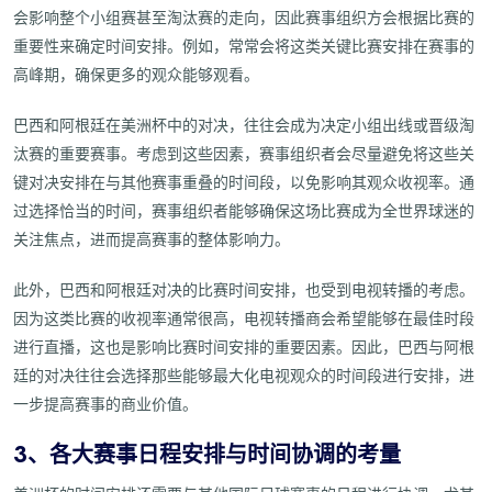
会影响整个小组赛甚至淘汰赛的走向，因此赛事组织方会根据比赛的
重要性来确定时间安排。例如，常常会将这类关键比赛安排在赛事的
高峰期，确保更多的观众能够观看。
巴西和阿根廷在美洲杯中的对决，往往会成为决定小组出线或晋级淘
汰赛的重要赛事。考虑到这些因素，赛事组织者会尽量避免将这些关
键对决安排在与其他赛事重叠的时间段，以免影响其观众收视率。通
过选择恰当的时间，赛事组织者能够确保这场比赛成为全世界球迷的
关注焦点，进而提高赛事的整体影响力。
此外，巴西和阿根廷对决的比赛时间安排，也受到电视转播的考虑。
因为这类比赛的收视率通常很高，电视转播商会希望能够在最佳时段
进行直播，这也是影响比赛时间安排的重要因素。因此，巴西与阿根
廷的对决往往会选择那些能够最大化电视观众的时间段进行安排，进
一步提高赛事的商业价值。
3、各大赛事日程安排与时间协调的考量