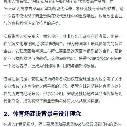
育场的命名权。“Allianz Arena”中的“Allianz”代表着品牌名称，而
“Arena”则寓意古罗马斗兽场的现代延伸，象征竞技与荣耀的精神。这
一命名不仅体现了商业赞助在现代足球中的重要地位，也反映出企业
与体育共同塑造文化符号的趋势。
安联集团选择投资这一命名项目，并非仅出于商业利益考量，更是一
种品牌文化与德国足球精神的契合。作为德国本土最具影响力的保险
企业，安联集团希望通过与拜仁慕尼黑这家百年俱乐部的合作，强化
企业形象的稳健与信赖感。这种深度绑定，使得“安联竞技场”不仅是
一个场地名称，更成为德国精神、团结与创新的象征。
值得注意的是，安联竞技场的命名权协议在全球范围内也引发了关于
商业命名与体育传统之间平衡的讨论。尽管有球迷坚持体育场应以纯
粹的历史或地域命名，但事实证明，安联竞技场通过其品牌传播与现
代化形象，成功实现了商业赞助与体育文化共赢的典范。
2、体育场建设背景与设计理念
在进入21世纪初期，拜仁慕尼黑和慕尼黑1860队都意识到旧有的奥林