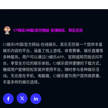
C7娱乐(中国)官方网站-在线娱乐，其乐无穷是一个提供丰富
娱乐内容的平台，涵盖了线上游戏、体育赛事、娱乐直播等
多种服务。用户可以通过C7娱乐APP、官网或网页版访问平
台，享受全方位的娱乐体验。C7娱乐提供便捷的下载方式，
确保用户能够轻松安装并使用平台，随时参与各种娱乐活
动。无论是在手机、电脑端，C7娱乐都为用户提供高质量、
丰富多样的娱乐选择。