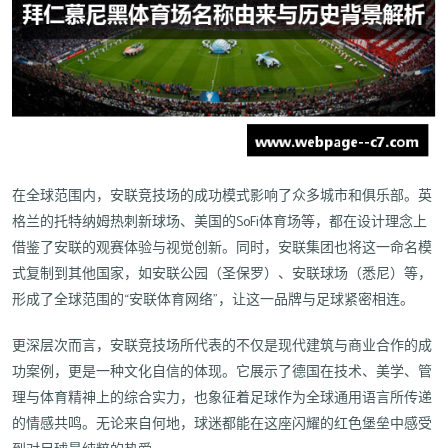
在全球范围内，安联竞技场的成功模式影响了众多城市和俱乐部。英
格兰的托特纳姆热刺新球场、美国的SoFi体育场等，都在设计理念上
借鉴了安联的观赛体验与视觉创新。同时，安联集团也将这一命名模
式复制到其他国家，如安联公园（圣保罗）、安联球场（悉尼）等，
形成了全球范围的“安联体育网络”，让这一品牌与足球紧密相连。
更深层次而言，安联竞技场所代表的不仅是现代建筑与商业合作的成
功案例，更是一种文化自信的体现。它展示了德国在技术、美学、管
理与体育精神上的综合实力，也象征着足球作为全球通用语言所传递
的情感共鸣。无论来自何地，球迷都能在这座闪耀的红色堡垒中感受