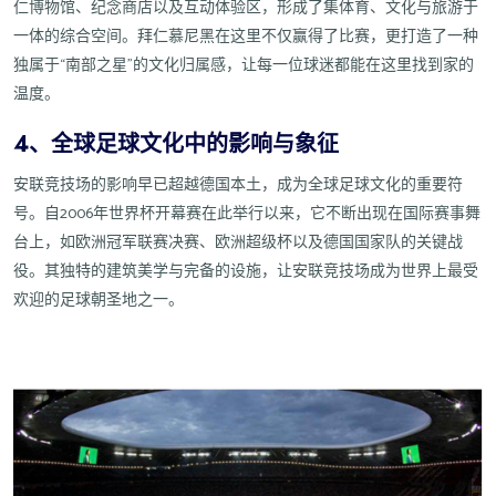
仁博物馆、纪念商店以及互动体验区，形成了集体育、文化与旅游于
一体的综合空间。拜仁慕尼黑在这里不仅赢得了比赛，更打造了一种
独属于“南部之星”的文化归属感，让每一位球迷都能在这里找到家的
温度。
4、全球足球文化中的影响与象征
安联竞技场的影响早已超越德国本土，成为全球足球文化的重要符
号。自2006年世界杯开幕赛在此举行以来，它不断出现在国际赛事舞
台上，如欧洲冠军联赛决赛、欧洲超级杯以及德国国家队的关键战
役。其独特的建筑美学与完备的设施，让安联竞技场成为世界上最受
欢迎的足球朝圣地之一。