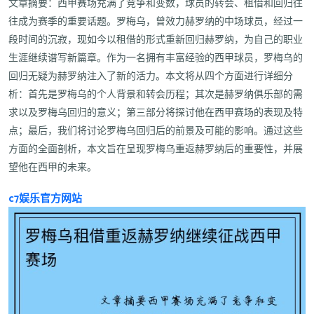
文章摘要：西甲赛场充满了竞争和变数，球员的转会、租借和回归往
往成为赛季的重要话题。罗梅乌，曾效力赫罗纳的中场球员，经过一
段时间的沉寂，现如今以租借的形式重新回归赫罗纳，为自己的职业
生涯继续谱写新篇章。作为一名拥有丰富经验的西甲球员，罗梅乌的
回归无疑为赫罗纳注入了新的活力。本文将从四个方面进行详细分
析：首先是罗梅乌的个人背景和转会历程；其次是赫罗纳俱乐部的需
求以及罗梅乌回归的意义；第三部分将探讨他在西甲赛场的表现及特
点；最后，我们将讨论罗梅乌回归后的前景及可能的影响。通过这些
方面的全面剖析，本文旨在呈现罗梅乌重返赫罗纳后的重要性，并展
望他在西甲的未来。
c7娱乐官方网站