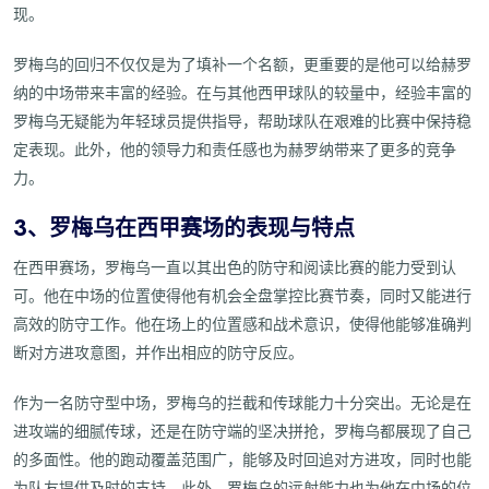
现。
罗梅乌的回归不仅仅是为了填补一个名额，更重要的是他可以给赫罗
纳的中场带来丰富的经验。在与其他西甲球队的较量中，经验丰富的
罗梅乌无疑能为年轻球员提供指导，帮助球队在艰难的比赛中保持稳
定表现。此外，他的领导力和责任感也为赫罗纳带来了更多的竞争
力。
3、罗梅乌在西甲赛场的表现与特点
在西甲赛场，罗梅乌一直以其出色的防守和阅读比赛的能力受到认
可。他在中场的位置使得他有机会全盘掌控比赛节奏，同时又能进行
高效的防守工作。他在场上的位置感和战术意识，使得他能够准确判
断对方进攻意图，并作出相应的防守反应。
作为一名防守型中场，罗梅乌的拦截和传球能力十分突出。无论是在
进攻端的细腻传球，还是在防守端的坚决拼抢，罗梅乌都展现了自己
的多面性。他的跑动覆盖范围广，能够及时回追对方进攻，同时也能