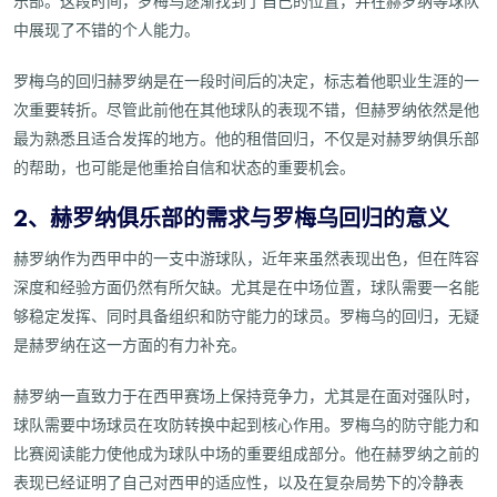
乐部。这段时间，罗梅乌逐渐找到了自己的位置，并在赫罗纳等球队
中展现了不错的个人能力。
罗梅乌的回归赫罗纳是在一段时间后的决定，标志着他职业生涯的一
次重要转折。尽管此前他在其他球队的表现不错，但赫罗纳依然是他
最为熟悉且适合发挥的地方。他的租借回归，不仅是对赫罗纳俱乐部
的帮助，也可能是他重拾自信和状态的重要机会。
2、赫罗纳俱乐部的需求与罗梅乌回归的意义
赫罗纳作为西甲中的一支中游球队，近年来虽然表现出色，但在阵容
深度和经验方面仍然有所欠缺。尤其是在中场位置，球队需要一名能
够稳定发挥、同时具备组织和防守能力的球员。罗梅乌的回归，无疑
是赫罗纳在这一方面的有力补充。
赫罗纳一直致力于在西甲赛场上保持竞争力，尤其是在面对强队时，
球队需要中场球员在攻防转换中起到核心作用。罗梅乌的防守能力和
比赛阅读能力使他成为球队中场的重要组成部分。他在赫罗纳之前的
表现已经证明了自己对西甲的适应性，以及在复杂局势下的冷静表