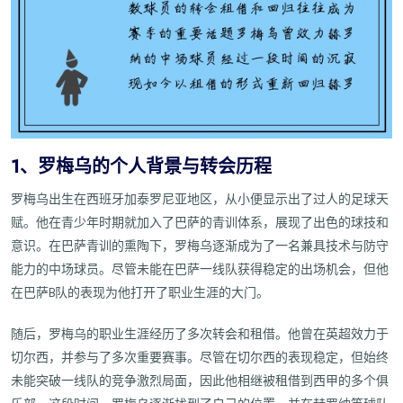
1、罗梅乌的个人背景与转会历程
罗梅乌出生在西班牙加泰罗尼亚地区，从小便显示出了过人的足球天
赋。他在青少年时期就加入了巴萨的青训体系，展现了出色的球技和
意识。在巴萨青训的熏陶下，罗梅乌逐渐成为了一名兼具技术与防守
能力的中场球员。尽管未能在巴萨一线队获得稳定的出场机会，但他
在巴萨B队的表现为他打开了职业生涯的大门。
随后，罗梅乌的职业生涯经历了多次转会和租借。他曾在英超效力于
切尔西，并参与了多次重要赛事。尽管在切尔西的表现稳定，但始终
未能突破一线队的竞争激烈局面，因此他相继被租借到西甲的多个俱