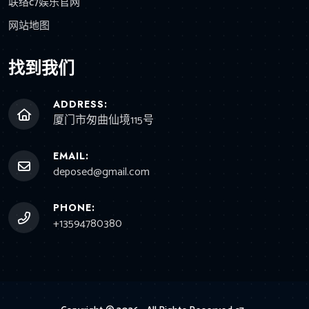
联络c7娱乐官网
网站地图
找到我们
ADDRESS:
厦门市匆曲仙境115号
EMAIL:
deposed@gmail.com
PHONE:
+13594780380