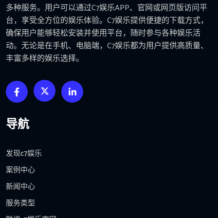
多种服务。用户可以通过C7娱乐APP、官网或网页版访问平
台，享受全方位的娱乐体验。C7娱乐提供便捷的下载方式，
确保用户能够轻松安装并使用平台，随时参与各种娱乐活
动。无论是在手机、电脑端，C7娱乐都为用户提供高质量、
丰富多样的娱乐选择。
导航
发现c7娱乐
案例中心
新闻中心
服务类型