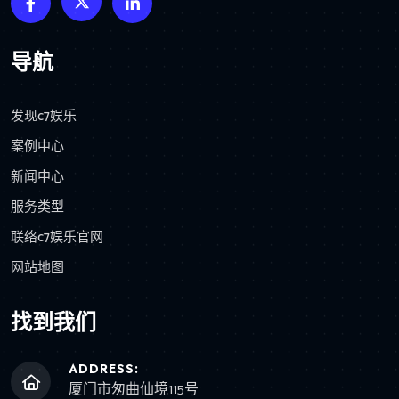
导航
发现c7娱乐
案例中心
新闻中心
服务类型
联络c7娱乐官网
网站地图
找到我们
ADDRESS:
厦门市匆曲仙境115号