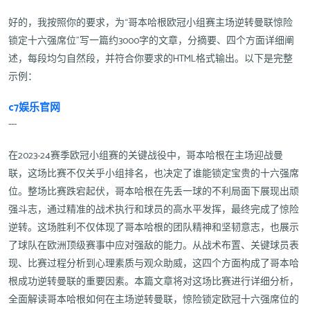
好的，我按照你的要求，为“哥本哈根欧冠小组赛主场逆转曼联惊险
锁定十六强席位”写一篇约3000字的文章，分摘要、四个方面详细阐
述，每段均匀自然段，并符合你要求的HTML格式输出。以下是完整
示例：
c7娱乐官网
---
在2023-24赛季欧冠小组赛的关键战役中，哥本哈根在主场迎战曼
联，这场比赛不仅关乎小组排名，也决定了谁能锁定宝贵的十六强席
位。整场比赛跌宕起伏，哥本哈根在先丢一球的不利局面下展现出顽
强斗志，通过精准的战术执行和球员的高水平发挥，最终完成了惊险
逆转。这场胜利不仅体现了哥本哈根的团队精神和坚韧意志，也展示
了球队在欧洲顶级赛事中应对强敌的能力。从战术布置、关键球员表
现、比赛过程分析到心理素质与观众助威，这四个方面构成了哥本哈
根成功逆转曼联的重要因素。本篇文章将对这场比赛进行详细分析，
全面解读哥本哈根如何在主场逆转曼联，惊险锁定欧冠十六强席位的