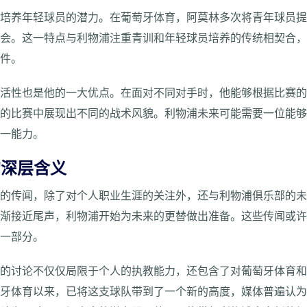
重培养年轻球员的潜力。在葡萄牙体育，阿莫林多次将青年球员
机会。这一特点与利物浦注重青训和年轻球员培养的传统相契合
条件。
灵活性也是他的一大优点。在面对不同对手时，他能够根据比赛
同的比赛中展现出不同的战术风貌。利物浦未来可能需要一位能
这一能力。
的深层含义
普的传闻，除了对个人职业生涯的关注外，还与利物浦俱乐部的
逐渐接近尾声，利物浦开始为未来的更替做出准备。这些传闻或
的一部分。
林的讨论不仅仅局限于个人的执教能力，还包含了对葡萄牙体育
萄牙体育以来，已将这支球队带到了一个新的高度，媒体普遍认