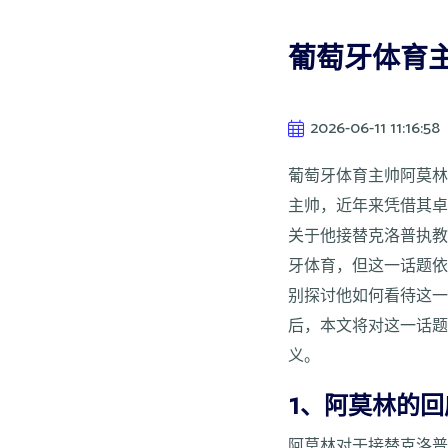
葡萄牙体育
2026-06-11 11:16:58
葡萄牙体育主帅阿莫
主帅，近年来凭借其
关于他接替克洛普执
牙体育，但这一话题
别探讨他如何看待这
后，本文将对这一话
义。
1、阿莫林的
阿莫林对于接替克洛