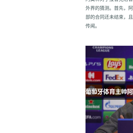
外界的猜测。首先，
部的合同还未结束，
传闻。