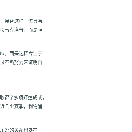
一，接替这样一位具有
意接替克洛普，而是强
影响，而是选择专注于
通过不断努力来证明自
队取得了多项辉煌成就，
最近几个赛季，利物浦
俱乐部的关系也处在一