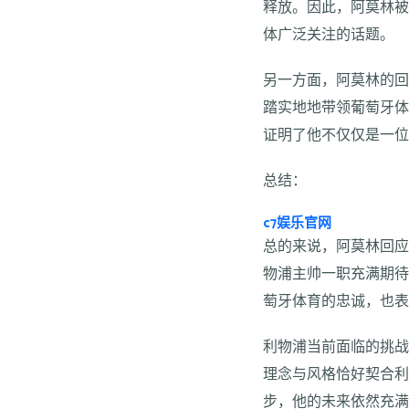
释放。因此，阿莫林
体广泛关注的话题。
另一方面，阿莫林的
踏实地地带领葡萄牙
证明了他不仅仅是一
总结：
c7娱乐官网
总的来说，阿莫林回
物浦主帅一职充满期
萄牙体育的忠诚，也
利物浦当前面临的挑
理念与风格恰好契合
步，他的未来依然充