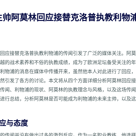
主帅阿莫林回应接替克洛普执教利物
林回应接替克洛普执教利物浦的传闻引发了广泛的媒体关注。阿
卓越的战术素养和不俗的执教成绩，成为了欧洲足坛备受关注的
教利物浦的消息在媒体中传播开来，虽然他本人对此进行了回应
依然引发了各方的讨论。本文将从四个方面详细分析阿莫林回应
一传闻、利物浦的现状、阿莫林的执教理念与风格，以及这场传
题进行总结，分析阿莫林是否可能成为利物浦的未来主帅，以及
回应与态度
普的传闻并没有做出过多的激烈反应。作为一名职业教练，他选