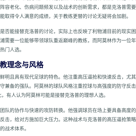
的阵容老化、伤病问题频发以及战术的创新需求，都是克洛普需
未能取得令人满意的成绩，关于教练更替的讨论无疑将会加剧。
林是否能接替克洛普的讨论，实际上也反映了利物浦目前的现实
物浦需要一位能够带领球队重返巅峰的教练，而阿莫林作为一位
个热门人选。
执教理念与风格
常鲜明且具有现代足球的特色。他注重高压逼抢和快速反击，尤
守兼备的强队。阿莫林的球队风格注重控球与高强度的防守反击
此，有人认为阿莫林可能是接替克洛普的理想人选。
视团队的协作与快速的攻防转换。他强调球员在场上要具备高度
开反击，给对方施加巨大压力。这种战术与克洛普的高压逼抢策
似的战术体系。