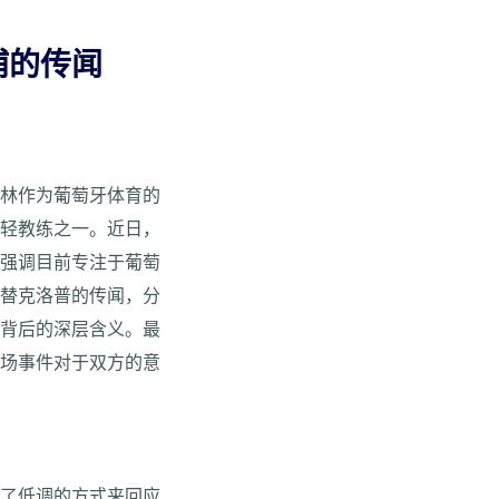
浦的传闻
莫林作为葡萄牙体育的
年轻教练之一。近日，
，强调目前专注于葡萄
接替克洛普的传闻，分
闻背后的深层含义。最
这场事件对于双方的意
择了低调的方式来回应