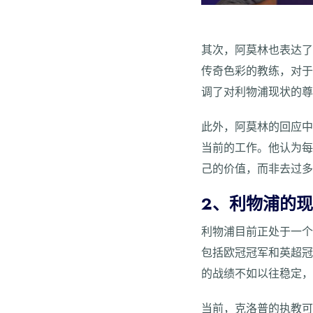
其次，阿莫林也表达
传奇色彩的教练，对
调了对利物浦现状的
此外，阿莫林的回应
当前的工作。他认为
己的价值，而非去过
2、利物浦的
利物浦目前正处于一个
包括欧冠冠军和英超
的战绩不如以往稳定
当前，克洛普的执教