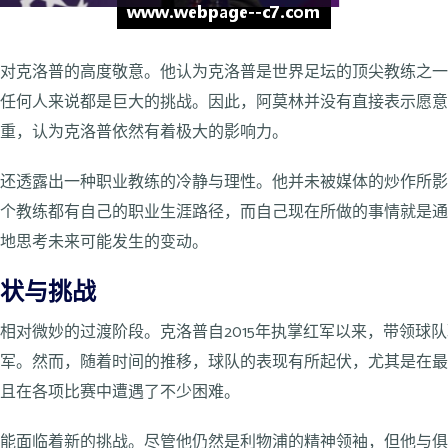
了对克洛普的高度敬意。他认为克洛普是世界足坛的顶尖教练之
于任何人来说都是巨大的挑战。因此，阿莫林并没有直接表示愿
尊重，认为克洛普依然有着极大的影响力。
中还透露出一种职业教练的冷静与理性。他并未被媒体的炒作所
每个教练都有自己的职业生涯路径，而自己现在所做的事情就是
多地思考未来可能发生的变动。
现状与挑战
相对微妙的过渡阶段。克洛普自2015年执掌红军以来，带领球
冠军。然而，随着时间的推移，球队的表现有所起伏，尤其是在
，且在各项比赛中遭遇了不少困难。
可能面临着新的挑战。尽管他仍然是利物浦的精神领袖，但他与