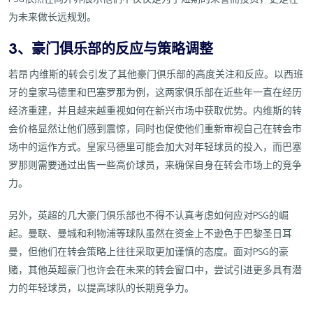
为未来做长远规划。
3、豪门俱乐部的反应与策略调整
若昂·内维斯的转会引发了其他豪门俱乐部的高度关注和反应。以西班
牙的皇家马德里和巴塞罗那为例，这两家俱乐部在近些年一直在经历
经济重建，并且越来越重视如何在新兴市场中获取优势。内维斯的转
会价格显然让他们感到震惊，同时也促使他们重新审视自己在转会市
场中的运作方式。皇家马德里可能会加大对年轻球员的投入，而巴塞
罗那则需要通过出售一些高价球员，来确保自身在转会市场上的竞争
力。
另外，英超的几大豪门俱乐部也不得不认真考虑如何应对PSG的崛
起。曼联、曼城和利物浦等球队虽然在资金上不逊色于巴黎圣日耳
曼，但他们在转会策略上往往采取更加谨慎的态度。面对PSG的豪
赌，其他英超豪门也许会在未来的转会窗口中，尝试引进更多具有潜
力的年轻球员，以提高球队的长期竞争力。