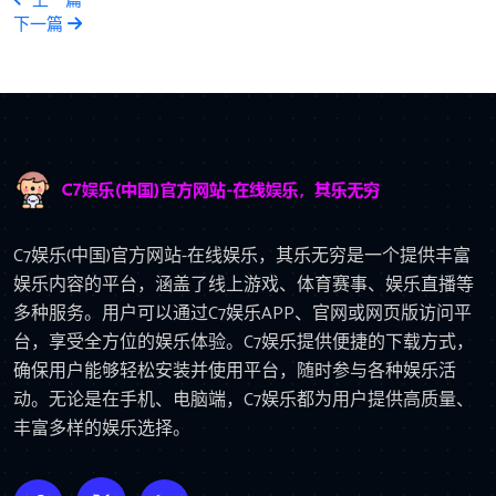
上一篇
下一篇
C7娱乐(中国)官方网站-在线娱乐，其乐无穷是一个提供丰富
娱乐内容的平台，涵盖了线上游戏、体育赛事、娱乐直播等
多种服务。用户可以通过C7娱乐APP、官网或网页版访问平
台，享受全方位的娱乐体验。C7娱乐提供便捷的下载方式，
确保用户能够轻松安装并使用平台，随时参与各种娱乐活
动。无论是在手机、电脑端，C7娱乐都为用户提供高质量、
丰富多样的娱乐选择。