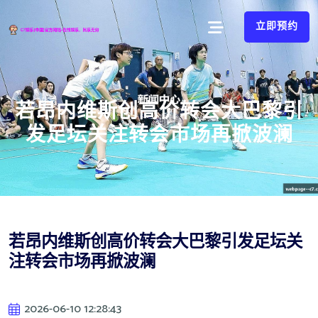
立即预约
若昂内维斯创高价转会大巴黎引
发足坛关注转会市场再掀波澜
若昂内维斯创高价转会大巴黎引发足坛关
注转会市场再掀波澜
2026-06-10 12:28:43